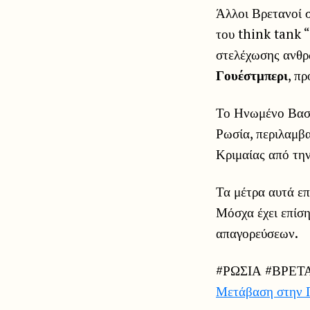
Άλλοι Βρετανοί σ
του think ⁠tank 
στελέχωσης ανθ
Γουέστμπερι
, π
Το Ηνωμένο Βασίλ
Ρωσία, περιλαμβ
Κριμαίας από τη
Τα μέτρα αυτά ε
Μόσχα έχει επίση
απαγορεύσεων.
#ΡΩΣΙΑ #ΒΡΕΤΑ
Μετάβαση στην 