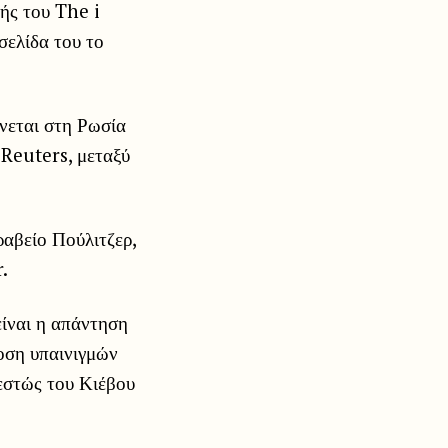
ής του The i
σελίδα του το
νεται στη Ρωσία
 Reuters, μεταξύ
ραβείο Πούλιτζερ,
.
ίναι η απάντηση
οση υπαινιγμών
εστώς του Κιέβου