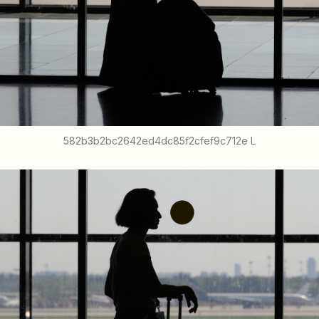
582b3b2bc2642ed4dc85f2cfef9c712e L