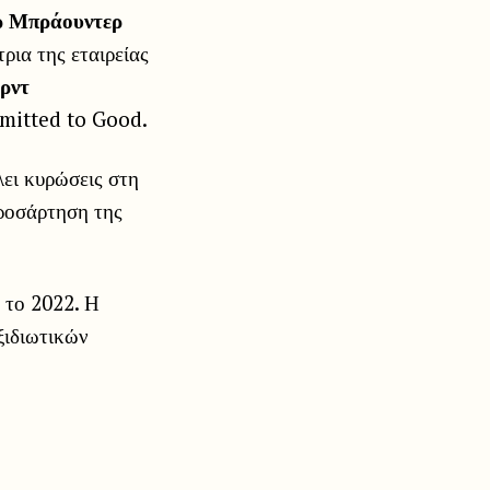
ρ Μπράουντερ
ρια της εταιρείας
ρντ
mmitted to Good.
λει κυρώσεις στη
ροσάρτηση της
 το 2022. Η
ξιδιωτικών