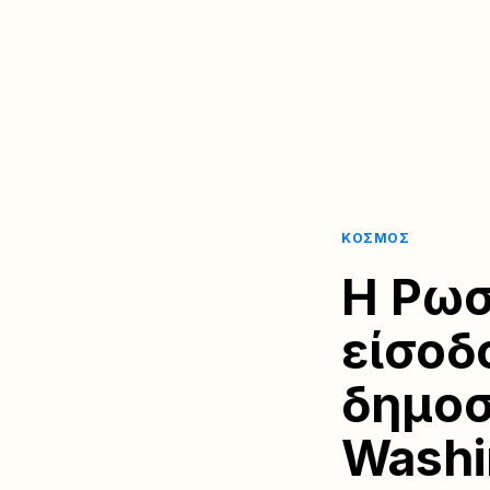
ΚΌΣΜΟΣ
Η Ρωσ
είσοδ
δημοσ
Washi