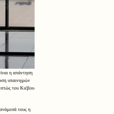
ίναι η απάντηση
οση υπαινιγμών
εστώς του Κιέβου
 ανάμεσά τους η