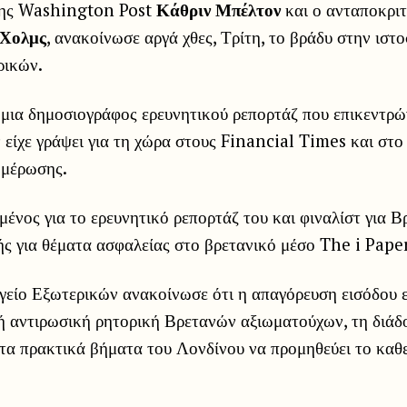
της Washington Post
Κάθριν Μπέλτον
και ο ανταποκριτ
 Χολμς
, ανακοίνωσε αργά χθες, Τρίτη, το βράδυ στην ιστο
ρικών.
 μια δημοσιογράφος ερευνητικού ρεπορτάζ που επικεντρώ
 είχε γράψει για τη χώρα στους Financial ⁠Times και στο
ημέρωσης.
ένος για το ερευνητικό ρεπορτάζ του και φιναλίστ για Β
ής για θέματα ασφαλείας στο βρετανικό μέσο The i Paper
γείο Εξωτερικών ανακοίνωσε ότι η απαγόρευση εισόδου ε
ή αντιρωσική ρητορική Βρετανών αξιωματούχων, τη διάδ
 τα πρακτικά βήματα του Λονδίνου να προμηθεύει το καθ