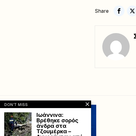
Share
DON'T MISS
Ιωάννινα:
Βρέθηκε σορός
άνδρα στα
Τζουμέρκα –