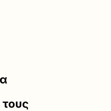
ια
 τους