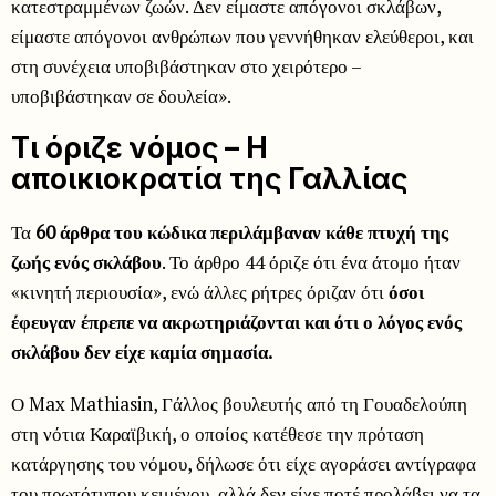
κατεστραμμένων ζωών. Δεν είμαστε απόγονοι σκλάβων,
είμαστε απόγονοι ανθρώπων που γεννήθηκαν ελεύθεροι, και
στη συνέχεια υποβιβάστηκαν στο χειρότερο –
υποβιβάστηκαν σε δουλεία».
Τι όριζε νόμος – Η
αποικιοκρατία της Γαλλίας
Τα
60 άρθρα του κώδικα περιλάμβαναν κάθε πτυχή της
ζωής ενός σκλάβου
. Το άρθρο 44 όριζε ότι ένα άτομο ήταν
«κινητή περιουσία», ενώ άλλες ρήτρες όριζαν ότι
όσοι
έφευγαν έπρεπε να ακρωτηριάζονται και ότι ο λόγος ενός
σκλάβου δεν είχε καμία σημασία.
Ο Max Mathiasin, Γάλλος βουλευτής από τη Γουαδελούπη
στη νότια Καραϊβική, ο οποίος κατέθεσε την πρόταση
κατάργησης του νόμου, δήλωσε ότι είχε αγοράσει αντίγραφα
του πρωτότυπου κειμένου, αλλά δεν είχε ποτέ προλάβει να τα