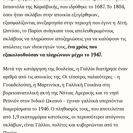
Ισπανιόλα της Καραϊβικής, που ιδρύθηκε το 1687. Το 1804,
όσοι ήταν σκλάβοι στην αποικία εξεγέρθηκαν,
εξασφαλίζοντας ανεξαρτησία στην περιοχή που έγινε η Αϊτή.
Ωστόσο, το Παρίσι ανάγκασε τους απελευθερωμένους
σκλάβους να πληρώσουν αποζημιώσεις για να καλύψουν τις
απώλειες των ιδιοκτητών τους,
ένα χρέος που
εξακολουθούσαν να πληρώνουν μέχρι το 1947.
Μετά την κατάργηση της δουλείας, η Γαλλία διατήρησε έναν
αριθμό από τις αποικίες της. Οι τέσσερις παλαιότερες – η
Γουαδελούπη, η Μαρτινίκα, η Γαλλική Γουιάνα στη
βορειοανατολική ακτή της Νότιας Αμερικής και το νησί
Ρεϋνιόν στον Ινδικό Ωκεανό – έγιναν γαλλικά υπερπόντια
διαμερίσματα το 1946. Ο πληθυσμός τους, που αποτελείται
από 1,9 εκατομμύρια κατοίκους, οι περισσότεροι απόγονοι
σκλάβων, είναι Γάλλοι. πολίτες και κυβερνώνται από το
Παρίσι.