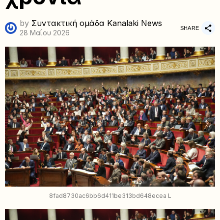
by
Συντακτική ομάδα Kanalaki News
SHARE
28 Μαΐου 2026
8fad8730ac6bb6d411be313bd648ecea L