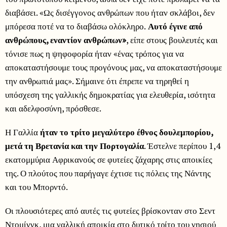
διαβάσει. «Ως δισέγγονος ανθρώπων που ήταν σκλάβοι, δεν
μπόρεσα ποτέ να το διαβάσω ολόκληρο.
Αυτό έγινε από
ανθρώπους, εναντίον ανθρώπων»
, είπε στους βουλευτές και
τόνισε πως η ψηφοφορία ήταν «ένας τρόπος για να
αποκαταστήσουμε τους προγόνους μας, να αποκαταστήσουμε
την ανθρωπιά μας». Σήμαινε ότι έπρεπε να τηρηθεί η
υπόσχεση της γαλλικής δημοκρατίας για ελευθερία, ισότητα
και αδελφοσύνη, πρόσθεσε.
Η Γαλλία
ήταν το τρίτο μεγαλύτερο έθνος δουλεμπορίου,
μετά τη Βρετανία και την Πορτογαλία
. Έστελνε περίπου 1,4
εκατομμύρια Αφρικανούς σε φυτείες ζάχαρης στις αποικίες
της. Ο πλούτος που παρήγαγε έχτισε τις πόλεις της Νάντης
και του Μπορντό.
Οι πλουσιότερες από αυτές τις φυτείες βρίσκονταν στο Σεντ
Ντομίνγκ, μια γαλλική αποικία στο δυτικό τρίτο του νησιού