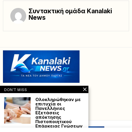
Συντακτική ομάδα Kanalaki
News
DON'T MISS
Ολοκληρώθηκαν με
επιτυχία οι
Πανελλήνιες
Εξετάσεις
Powered with
by Hostville”)
απόκτησης
Πιστοποιητικού
Επάρκειας Γνώσεων
για Πολιτογράφηση