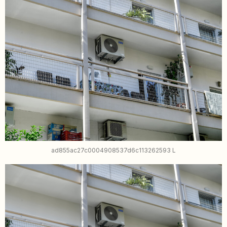
ad855ac27c0004908537d6c113262593 L