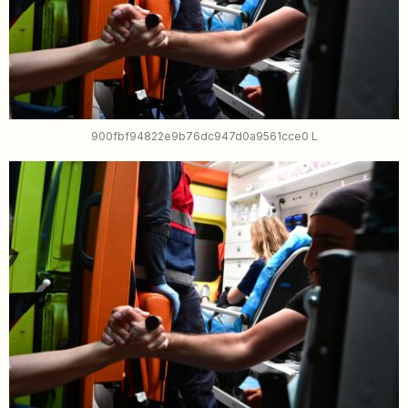
900fbf94822e9b76dc947d0a9561cce0 L