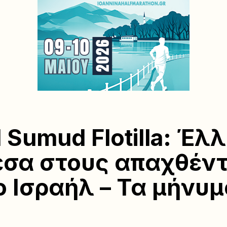
l Sumud Flotilla: Έλ
σα στους απαχθέν
ο Ισραήλ – Τα μήνυ