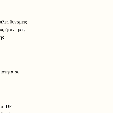
οπλες δυνάμεις
ς ήταν τρεις
ης
ιότητα σε
οι IDF