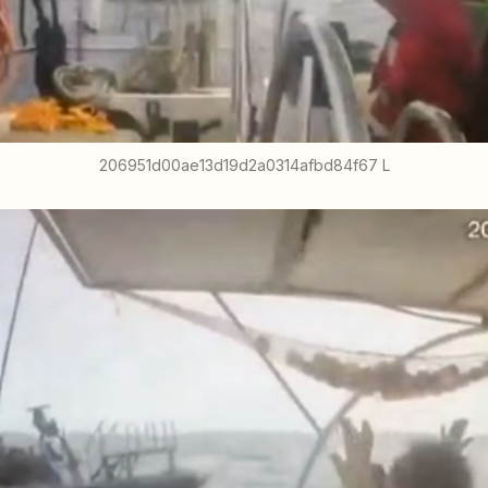
206951d00ae13d19d2a0314afbd84f67 L