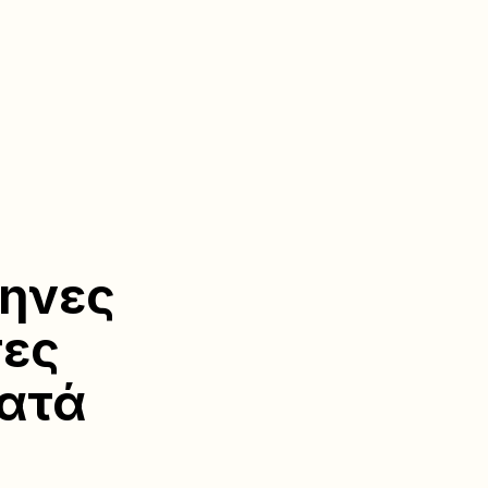
ληνες
τες
ματά