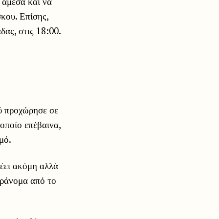
 άμεσα και να
κου. Επίσης,
ας, στις 18:00.
ού προχώρησε σε
οποίο επέβαινα,
μό.
λέει ακόμη αλλά
αράνομα από το