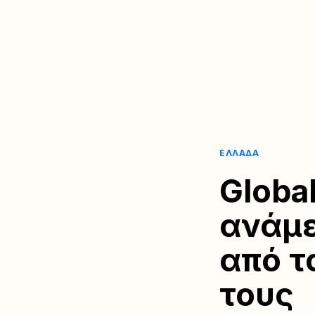
ΕΛΛΆΔΑ
Globa
ανάμε
από τ
τους