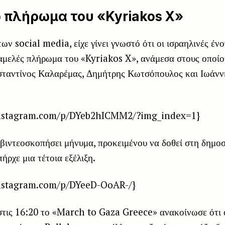
 πλήρωμα του «Kyriakos X»
ων social media, είχε γίνει γνωστό ότι οι ισραηλινές έν
αμελές πλήρωμα του «Kyriakos X», ανάμεσα στους οποίου
σταντίνος Καλαρέμας, Δημήτρης Κωτσόπουλος και Ιωάνν
instagram.com/p/DYeb2hICMM2/?img_index=1}
βιντεοσκοπήσει μήνυμα, προκειμένου να δοθεί στη δημοσ
ήρχε μια τέτοια εξέλιξη.
nstagram.com/p/DYeeD-OoAR-/}
 στις 16:20 το «March to Gaza Greece» ανακοίνωσε ότι 