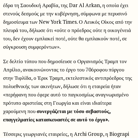
έδρα τη Σαουδική Αραβία, της Dar Al Arkan, η οποία έχει
στενούς δεσμούς με την κυβέρνηση, σύμφωνα με περυσινό
δημοσίευμα των New York Times. Ο Λευκός Οίκος από την
πλευρά του, δήλωσε ότι «ούτε ο πρόεδρος ούτε η οικογένειά
του, δεν έχουν εμπλακεί ποτέ, ούτε θα εμπλακούν ποτέ, σε
σύγκρουση συμφερόντων».
Σε δελτίο τύπου που δημοσίευσε ο Οργανισμός Τραμπ τον
Απρίλιο, ανακοινώνοντας το έργο του 70όροφου πύργου
στην Τιφλίδα, ο Έρικ Τραμπ, εκτελεστικός αντιπρόεδρος της
πολυεθνικής των ακινήτων, δήλωσε ότι η εταιρεία ήταν
«περήφανη που έφερε αυτό το παγκοσμίως αναγνωρισμένο
πρότυπο αριστείας στη Γεωργία και είναι ιδιαίτερα
χαρούμενη που
συνεργάζεται με τόσο σεβαστούς,
επαγγελματίες κατασκευαστές σε αυτό το έργο».
Τέσσερις γεωργιανές εταιρείες, η Archi Group, η Biograpi