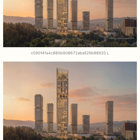
c090f4fa4c880b908672aba529b88920 L