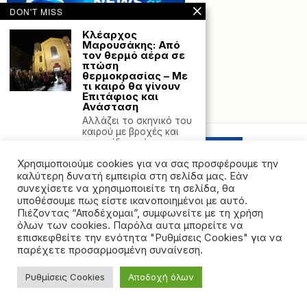
DON'T MISS
Κλέαρχος
Μαρουσάκης: Από
τον θερμό αέρα σε
πτώση
θερμοκρασίας – Με
τι καιρό θα γίνουν
Επιτάφιος και
Ανάσταση
Powered with
by Hostville”)
Αλλάζει το σκηνικό του
καιρού με βροχές και
καταιγίδες, σύμφωνα
Χρησιμοποιούμε cookies για να σας προσφέρουμε την
Οι Βρετανοί πρέπει
να είναι έτοιμοι να
καλύτερη δυνατή εμπειρία στη σελίδα μας. Εάν
πολεμήσουν στις
συνεχίσετε να χρησιμοποιείτε τη σελίδα, θα
ένοπλες δυνάμεις
υποθέσουμε πως είστε ικανοποιημένοι με αυτό.
εάν το Ηνωμένο
Πιέζοντας “Αποδέχομαι”, συμφωνείτε με τη χρήση
Βασίλειο ξεκινήσει
όλων των cookies. Παρόλα αυτα μπορείτε να
πόλεμο με τη Ρωσία
©2026 - All rights reserved. Απαγορεύεται ρητά η
επισκεφθείτε την ενότητα "Ρυθμίσεις Cookies" για να
Η Βρετανία πρέπει να
αναδημοσίευση χωρίς προηγούμενη έγγραφη άδεια
παρέχετε προσαρμοσμένη συναίνεση.
είναι έτοιμη να
της ιδιοκτήτριας εταιρείας
σχηματίσει έναν
«στρατό
Ρυθμίσεις Cookies
Αποδοχή όλων