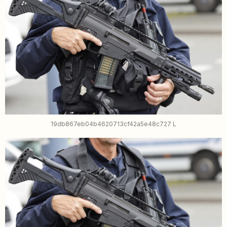
19db867eb04b4620713cf42a5e48c727 L