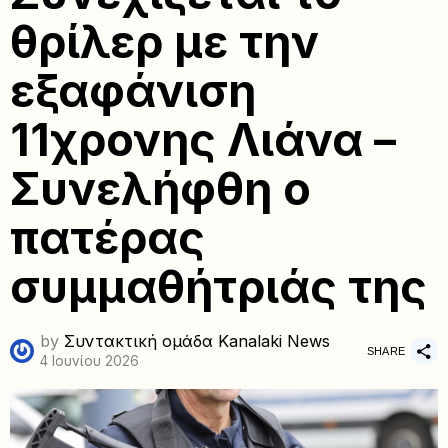
θρίλερ με την
εξαφάνιση
11χρονης Λιάνα –
Συνελήφθη ο
πατέρας
συμμαθήτριάς της
by
Συντακτική ομάδα Kanalaki News
SHARE
4 Ιουνίου 2026