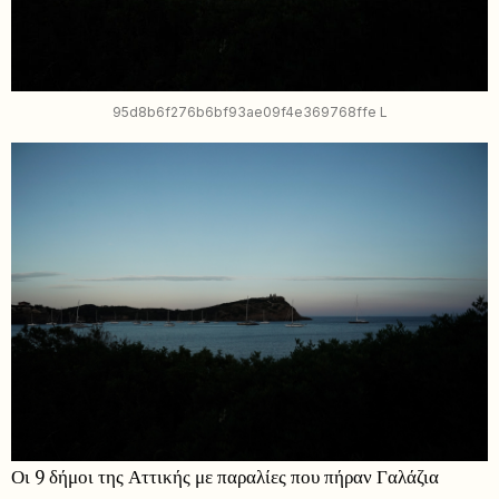
95d8b6f276b6bf93ae09f4e369768ffe L
Οι 9 δήμοι της Αττικής με παραλίες που πήραν Γαλάζια