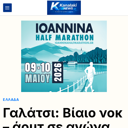
ΕΛΛΆΔΑ
Γαλάτσι: Βίαιο νοκ
– άουτ σε αγώνα