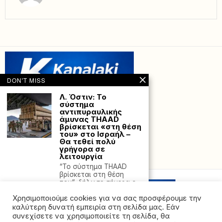
DON'T MISS
Λ. Όστιν: Το
σύστημα
αντιπυραυλικής
άμυνας THAAD
βρίσκεται «στη θέση
του» στο Ισραήλ –
Θα τεθεί πολύ
γρήγορα σε
λειτουργία
Powered with
by Hostville”)
“Το σύστημα THAAD
βρίσκεται στη θέση
του”, δήλωσε σήμερα ο
Καταγγελία ΕΑΥΘ :
Χρησιμοποιούμε cookies για να σας προσφέρουμε την
Αστυνομικός με
καλύτερη δυνατή εμπειρία στη σελίδα μας. Εάν
εξάρθρωση ώμου
συνεχίσετε να χρησιμοποιείτε τη σελίδα, θα
πήγε στο 424 αλλά