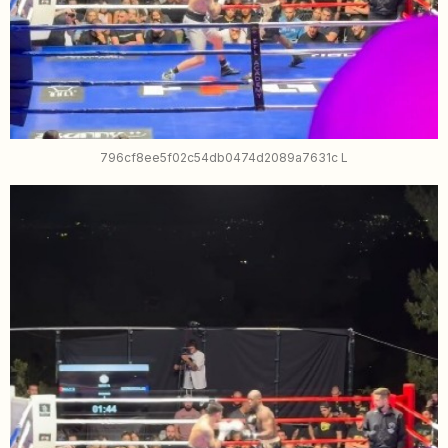
796cf8ee5f02c54db0474d2089a7631c L