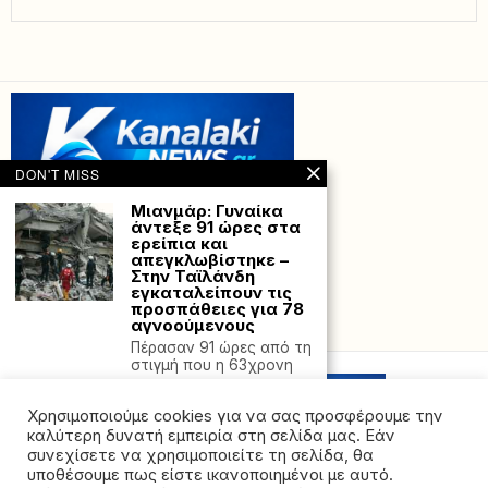
DON'T MISS
Μιανμάρ: Γυναίκα
άντεξε 91 ώρες στα
ερείπια και
απεγκλωβίστηκε –
Στην Ταϊλάνδη
εγκαταλείπουν τις
προσπάθειες για 78
αγνοούμενους
Powered with
by Hostville”)
Πέρασαν 91 ώρες από τη
στιγμή που η 63χρονη
Βιασμός 19χρονης
στο Ρέθυμνο: Της
Χρησιμοποιούμε cookies για να σας προσφέρουμε την
έδωσαν ναρκωτικά
καλύτερη δυνατή εμπειρία στη σελίδα μας. Εάν
και τη βίασαν –
συνεχίσετε να χρησιμοποιείτε τη σελίδα, θα
Γνωστός τράπερ
υποθέσουμε πως είστε ικανοποιημένοι με αυτό.
αναζητείται από τις