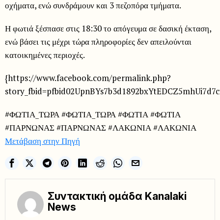
οχήματα, ενώ συνδράμουν και 3 πεζοπόρα τμήματα.
Η φωτιά ξέσπασε στις 18:30 το απόγευμα σε δασική έκταση,
ενώ βάσει τις μέχρι τώρα πληροφορίες δεν απειλούνται
κατοικημένες περιοχές.
{https://www.facebook.com/permalink.php?
story_fbid=pfbid02UpnBYs7b3d1892bxYtEDCZ5mhUi7d7c
#ΦΩΤΙΑ_ΤΩΡΑ #ΦΩΤΙΑ_ΤΩΡΑ #ΦΩΤΙΑ #ΦΩΤΙΑ
#ΠΑΡΝΩΝΑΣ #ΠΑΡΝΩΝΑΣ #ΛΑΚΩΝΙΑ #ΛΑΚΩΝΙΑ
Μετάβαση στην Πηγή
Συντακτική ομάδα Kanalaki
News