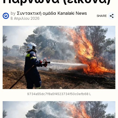
by
Συντακτική ομάδα Kanalaki News
SHARE
8 Απριλίου 2026
9734a55dc7f8a5f4523734f50c0efb68 L