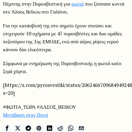
Πέμπτης στην Πυροσβεστική για
φωτιά
που ξέσπασε κοντά
στο Άλσος Βεΐκου στο Γαλάτσι.
Για την κατάσβεσή της στο σημείο έχουν σπεύσει και
επιχειρούν 10 οχήματα με 47 πυροσβέστες και δυο ομάδες
πεζοπόρου της 1ης ΕΜΟΔΕ, ενώ από αέρος ρίψεις νερού
κάνουν δύο ελικόπτερα.
Σύμφωνα με ενημέρωση της Πυροσβεστικής η φωτιά καίει
ξερά χόρτα.
{https://x.com/pyrosvestiki/status/2062466709684949248
s=20}
#ΦΩΤΙΑ_ΤΩΡΑ #ΑΛΣΟΣ_ΒΕΙΚΟΥ
Μετάβαση στην Πηγή