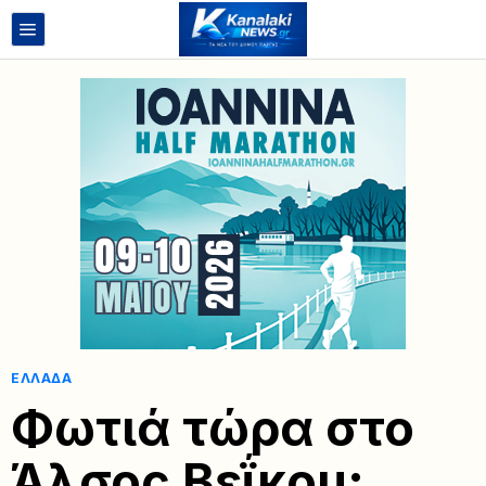
ΕΛΛΆΔΑ
Φωτιά τώρα στο
Άλσος Βεΐκου: