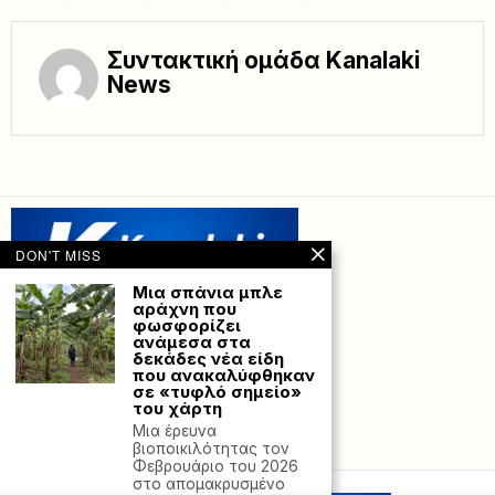
Συντακτική ομάδα Kanalaki
News
DON'T MISS
Μια σπάνια μπλε
αράχνη που
φωσφορίζει
ανάμεσα στα
δεκάδες νέα είδη
που ανακαλύφθηκαν
σε «τυφλό σημείο»
του χάρτη
Μια έρευνα
Powered with
by Hostville”)
βιοποικιλότητας τον
Φεβρουάριο του 2026
στο απομακρυσμένο