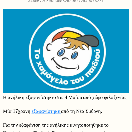
344c67795e0e3c862b39e272d4907627 L
Η ανήλικη εξαφανίστηκε στις 4 Μαΐου από χώρο φιλοξενίας.
Μία 17χρονη
εξαφανίστηκε
από τη Νέα Σμύρνη.
Για την εξαφάνιση της ανήλικης κινητοποιήθηκε το