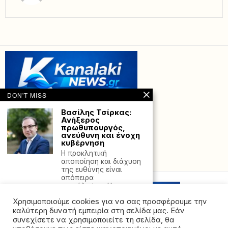
DON'T MISS
Βασίλης Τσίρκας:
Ανήξερος
πρωθυπουργός,
ανεύθυνη και ένοχη
κυβέρνηση
Η προκλητική
Powered with
by Hostville”)
αποποίηση και διάχυση
της ευθύνης είναι
απόπειρα
συγκάλυψης. Η
Χρησιμοποιούμε cookies για να σας προσφέρουμε την
Ιδιοκτήτες
καταστημάτων στα
καλύτερη δυνατή εμπειρία στη σελίδα μας. Εάν
Ιωάννινα
συνεχίσετε να χρησιμοποιείτε τη σελίδα, θα
συνελήφθησαν για