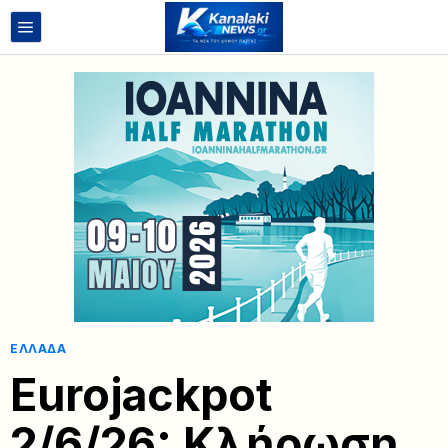
ΕΛΛΆΔΑ
Eurojackpot
2/6/26: Κλήρωση