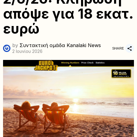
απόψε για 18 εκατ.
ευρώ
by
Συντακτική ομάδα Kanalaki News
SHARE
2 Ιουνίου 2026