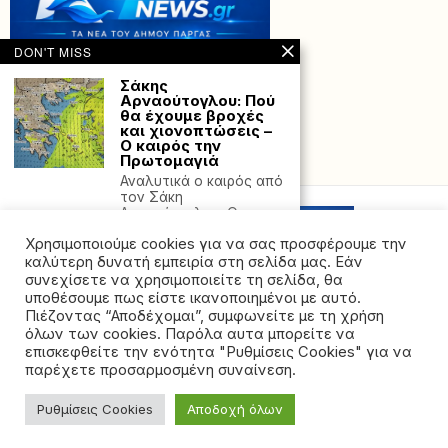
DON'T MISS
Σάκης
Αρναούτογλου: Πού
θα έχουμε βροχές
και χιονοπτώσεις –
Ο καιρός την
Πρωτομαγιά
Powered with
by Hostville”)
Αναλυτικά ο καιρός από
τον Σάκη
Αρναούτογλου. Ο
καιρός της
Χρησιμοποιούμε cookies για να σας προσφέρουμε την
Νέες απειλές
καλύτερη δυνατή εμπειρία στη σελίδα μας. Εάν
Νετανιάχου κατά
συνεχίσετε να χρησιμοποιείτε τη σελίδα, θα
Ιράν: Θα
υποθέσουμε πως είστε ικανοποιημένοι με αυτό.
«ανταποδώσουμε
Πιέζοντας “Αποδέχομαι”, συμφωνείτε με τη χρήση
δυναμικά» εάν
όλων των cookies. Παρόλα αυτα μπορείτε να
συνεχίσουν τις
©2026 - All rights reserved. Απαγορεύεται ρητά η
επιθέσεις (Βίντεο)
επισκεφθείτε την ενότητα "Ρυθμίσεις Cookies" για να
αναδημοσίευση χωρίς προηγούμενη έγγραφη άδεια
παρέχετε προσαρμοσμένη συναίνεση.
«Το Ιράν και η
της ιδιοκτήτριας εταιρείας
Χεζμπολάχ είναι πιο
αδύναμοι από ποτέ,
Ρυθμίσεις Cookies
Αποδοχή όλων