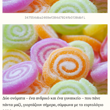
347554dba2469ef284d7824fb0138dbf L
Δύο ονόματα – ένα ανδρικό και ένα γυναικείο – που πάνε
πάντα μαζί, γιορτάζουν σήμερα, σύμφωνα με το εορτολόγιο