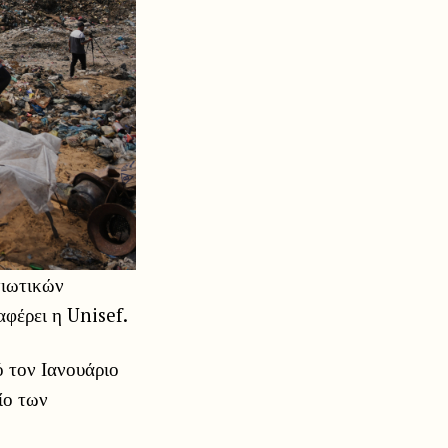
τιωτικών
αφέρει η Unisef.
 τον Ιανουάριο
ίο των