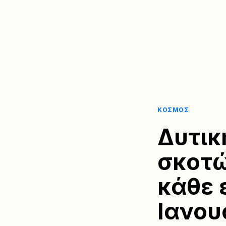
ΚΌΣΜΟΣ
Δυτικ
σκοτώ
κάθε 
Ιανου