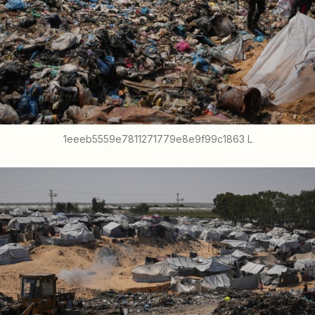
1eeeb5559e7811271779e8e9f99c1863 L