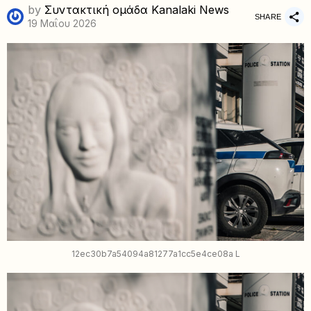
by
Συντακτική ομάδα Kanalaki News
SHARE
19 Μαΐου 2026
12ec30b7a54094a81277a1cc5e4ce08a L