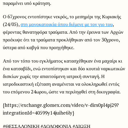
παραμένει υπό κράτηση.
Ο 67χρονος εντοπίστηκε νεκρός, το μεσημέρι της Κυριακής
(24/05),
στη μονοκατοικία όπου διέμενε με τον γιο του
,
φέροντας θανατηφόρα τραύματα. Από την έρευνα των Αρχών
προέκυψε ότι τα τραύματα προκλήθηκαν από τον 30χρονο,
ύστερα από καβγά που προηγήθηκε.
Από τον τόπο του εγκλήματος κατασχέθηκαν ένα μαχαίρι κι
ένα κατσαβίδι, ενώ εντοπίστηκαν και δύο κουτιά ναρκωτικών
δισκίων χωρίς την απαιτούμενη ιατρική συνταγή. Η
ιατροδικαστική εξέταση αναμένεται να ολοκληρωθεί εντός
του επόμενου 24ωρου, ώστε να περιληφθεί στη δικογραφία.
{https://exchange.glomex.com/video/v-dirs0pl4pj29?
integrationId=40599y14juihe6ly}
#ΘΕΣΣΑΛΟΝΙΚΗ #ΔΟΛΟΦΟΝΙΑ #ΔΙΩΞΗ