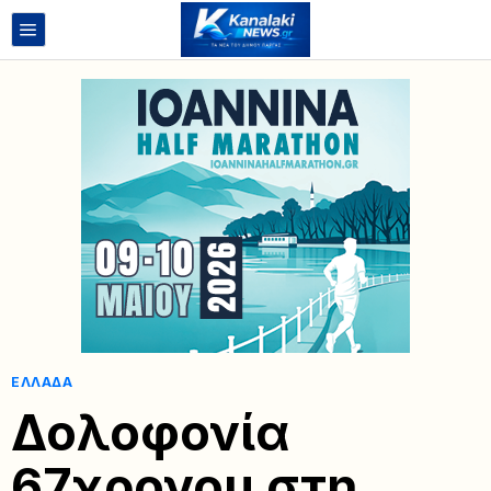
ΕΛΛΆΔΑ
Δολοφονία
67χρονου στη