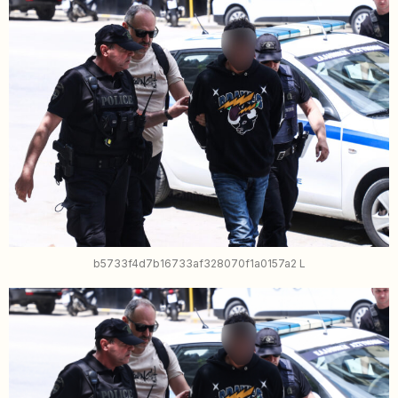
b5733f4d7b16733af328070f1a0157a2 L