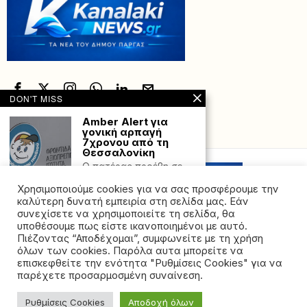
DON'T MISS
Amber Alert για
γονική αρπαγή
Powered with
by Hostville”)
7χρονου από τη
Θεσσαλονίκη
Ο πατέρας προέβη σε
αρπαγή του ανηλίκου,
Χρησιμοποιούμε cookies για να σας προσφέρουμε την
σύμφωνα με το
καλύτερη δυνατή εμπειρία στη σελίδα μας. Εάν
Κακοκαιρία «Atena»:
συνεχίσετε να χρησιμοποιείτε τη σελίδα, θα
Ήχησε το 112 σε
υποθέσουμε πως είστε ικανοποιημένοι με αυτό.
Πάργα – Καναλάκι –
Πιέζοντας “Αποδέχομαι”, συμφωνείτε με τη χρήση
«Περιορίστε τις
όλων των cookies. Παρόλα αυτα μπορείτε να
μετακινήσεις σας»
©2026 - All rights reserved. Απαγορεύεται ρητά η
επισκεφθείτε την ενότητα "Ρυθμίσεις Cookies" για να
Προειδοποιητικό μήνυμα
αναδημοσίευση χωρίς προηγούμενη έγγραφη άδεια
παρέχετε προσαρμοσμένη συναίνεση.
για επικίνδυνα καιρικά
της ιδιοκτήτριας εταιρείας
φαινόμενα μέχρι το
μεσημέρι της
Ρυθμίσεις Cookies
Αποδοχή όλων