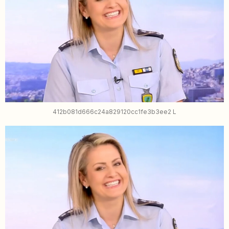
412b081d666c24a829120cc1fe3b3ee2 L