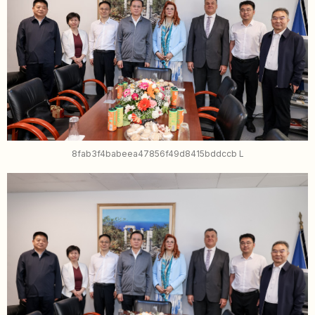
8fab3f4babeea47856f49d8415bddccb L