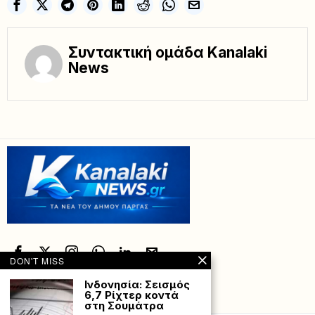
Συντακτική ομάδα Kanalaki
News
DON'T MISS
Ινδονησία: Σεισμός
6,7 Ρίχτερ κοντά
Powered with
by Hostville”)
στη Σουμάτρα