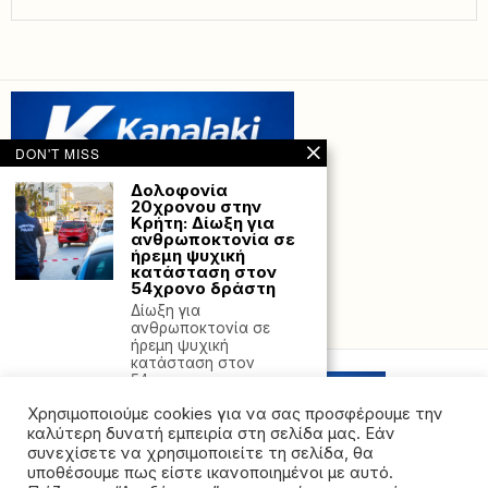
DON'T MISS
Δολοφονία
20χρονου στην
Κρήτη: Δίωξη για
ανθρωποκτονία σε
ήρεμη ψυχική
κατάσταση στον
54χρονο δράστη
Δίωξη για
Powered with
by Hostville”)
ανθρωποκτονία σε
ήρεμη ψυχική
κατάσταση στον
54χρονο για
Χρησιμοποιούμε cookies για να σας προσφέρουμε την
Σοβαρό πρόβλημα
υδροδότησης στην
καλύτερη δυνατή εμπειρία στη σελίδα μας. Εάν
Πρέβεζα: Η ΔΕΥΑΠ
συνεχίσετε να χρησιμοποιείτε τη σελίδα, θα
κρούει τον κώδωνα
υποθέσουμε πως είστε ικανοποιημένοι με αυτό.
του κινδύνου –