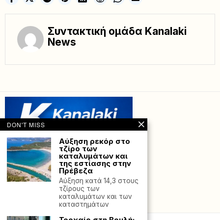
Συντακτική ομάδα Kanalaki
News
DON'T MISS
Αύξηση ρεκόρ στο
τζίρο των
καταλυμάτων και
της εστίασης στην
Πρέβεζα
Αύξηση κατά 14,3 στους
τζίρους των
καταλυμάτων και των
Powered with
by Hostville”)
καταστημάτων
Τροχαίο στη Βουλή: