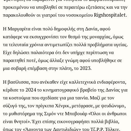
προκειμένου να υποβληθεί σε περαιτέρω εξετάσεις και να την
παρακολουθούν οι γιατροί του νοσοκομείου Rigshospitalet.
Η Μαργαρίτα είναι πολύ δημοφιλής στη Δανία, αφού
κατάφερε να εκσυγχρονίσει τον θεσμό της μοναρχίας, όμως
τα τελευταία χρόνια αντιμετωπίζει πολλά προβλήματα υγείας.
Είχε δηλώσει παλαιότερα ότι δεν υπήρχε περίπτωση να
παραιτηθεί ποτέ, όμως άλλαξε γνώμη αφού υποβλήθηκε σε
μια σοβαρή επέμβαση στην πλάτη, το 2023.
Η βασίλισσα, που ανέκαθεν είχε καλλιτεχνικά ενδιαφέροντα,
κέρδισε το 2024 το κινηματογραφικό βραβείο της Δανίας για
τα κοστούμια που σχεδίασε για μια ταινία. Μαζί με τον
σύζυγό της, τον πρίγκιπα Χένρικ, μετέφρασε, με ψευδώνυμο,
το μυθιστόρημα της Σιμόν ντε Μποβουάρ «Όλοι οι άνθρωποι
είναι θνητοί». Έχει επίσης εικονογραφήσει πολλά βιβλία,
όπως τον «Άρχοντα των Δαχτυλιδιών» του Τζ.Ρ.Ρ. Τόλκιν.