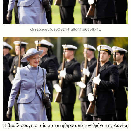
c582baced1c3906244fa6d411e69567f L
Η βασίλισσα, η οποία παραιτήθηκε από τον θρόνο της Δανίας