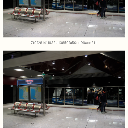
7f9f281411632ad3850fa50ce99ace21 L