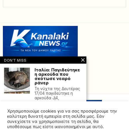
DON'T MISS
Ιταλία: Παγιδεύτηκε
η αρκούδα που
σκότωσε νεαρό
ράνερ
Powered with
by Hostville”)
Τη νύχτα της Δευτέρας
17/04 παγιδεύτηκε η
αρκούδα Jj4,
Στο επίπεδο 3 ο
Χρησιμοποιούμε cookies για να σας προσφέρουμε την
κίνδυνος πυρκαγιάς
– Απαγόρευση
καλύτερη δυνατή εμπειρία στη σελίδα μας. Εάν
κυκλοφορίας στα
συνεχίσετε να χρησιμοποιείτε τη σελίδα, θα
δάση Λούτσας,
υποθέσουμε πως είστε ικανοποιημένοι με αυτό.
Μεσοποτάμου και