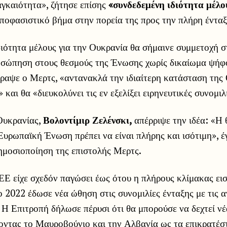
γκαιότητα», ζήτησε επίσης
«συνδεδεμένη ιδιότητα μέλο
ποφασιστικό βήμα στην πορεία της προς την πλήρη ένταξ
ιότητα μέλους για την Ουκρανία θα σήμαινε συμμετοχή στ
οσώπηση στους θεσμούς της Ένωσης χωρίς δικαίωμα ψήφ
γραψε ο Μερτς, «αντανακλά την ιδιαίτερη κατάσταση της
και θα «διευκολύνει τις εν εξελίξει ειρηνευτικές συνομιλ
Ουκρανίας,
Βολοντίμιρ Ζελένσκι,
απέρριψε την ιδέα: «Η 
υρωπαϊκή Ένωση πρέπει να είναι πλήρης και ισότιμη», έ
ημοσιοποίηση της επιστολής Μερτς.
ΕΕ είχε σχεδόν παγώσει έως ότου η πλήρους κλίμακας ει
 2022 έδωσε νέα ώθηση στις συνομιλίες ένταξης με τις α
. Η Επιτροπή δήλωσε πέρυσι ότι θα μπορούσε να δεχτεί ν
ζοντας το Μαυροβούνιο και την Αλβανία ως τα επικρατέσ