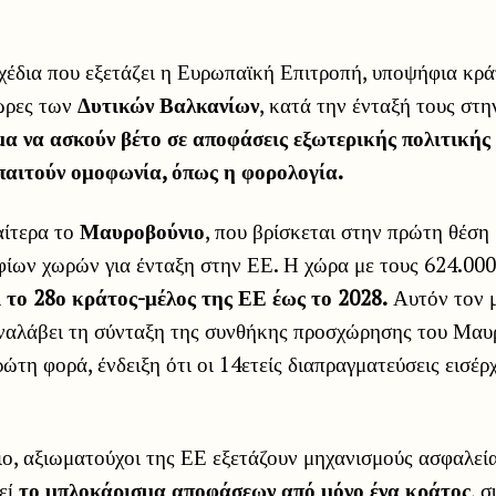
χέδια που εξετάζει η Ευρωπαϊκή Επιτροπή, υποψήφια κρά
ώρες των
Δυτικών Βαλκανίων
, κατά την ένταξή τους στ
μα να ασκούν βέτο σε αποφάσεις εξωτερικής πολιτικής
παιτούν ομοφωνία, όπως η φορολογία.
αίτερα το
Μαυροβούνιο
, που βρίσκεται στην πρώτη θέση
ίων χωρών για ένταξη στην ΕΕ. Η χώρα με τους 624.000
ι
το 28ο κράτος-μέλος της ΕΕ έως το 2028.
Αυτόν τον μ
αναλάβει τη σύνταξη της συνθήκης προσχώρησης του Μαυ
ρώτη φορά, ένδειξη ότι οι 14ετείς διαπραγματεύσεις εισέρ
ιο, αξιωματούχοι της ΕΕ εξετάζουν μηχανισμούς ασφαλεία
εί
το μπλοκάρισμα αποφάσεων από μόνο ένα κράτος
, 