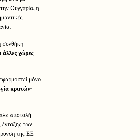
 την Ουγγαρία, η
ημαντικές
ανία.
η συνθήκη
α άλλες χώρες
εφαρμοστεί μόνο
γία κρατών-
ιλε επιστολή
ς ένταξης των
ύρυνση της ΕΕ