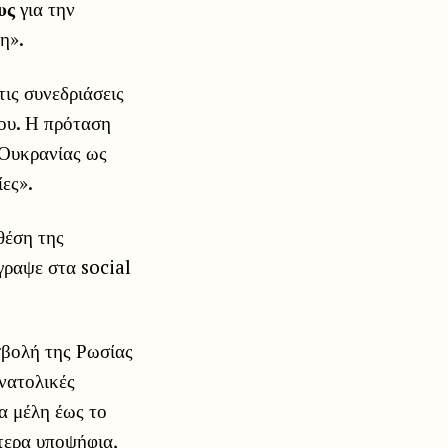
υς
για την
η».
ις συνεδριάσεις
ου. Η πρόταση
 Ουκρανίας ως
ίες».
θέση της
γραψε στα social
σβολή της Ρωσίας
νατολικές
έα μέλη έως το
τερα υποψήφια,