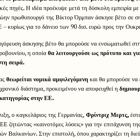
κές πηγές. Η ιδέα προέκυψε μετά τη δύσκολη εμπειρία με
ρώην πρωθυπουργό της Βίκτορ Όρμπαν άσκησε βέτο σε σ
 – κυρίως για το δάνειο των 90 δισ. ευρώ προς την Ουκρ
γόρευση άσκησης βέτο θα μπορούσε να ενσωματωθεί στ
ροβουνίου, η οποία
θα λειτουργούσε ως πρότυπο και γι
στη σειρά.
ίας
θεωρείται νομικά αμφιλεγόμενη
και θα μπορούσε να 
 χρονικό διάστημα, προκειμένου να αποφευχθεί η
δημιουρ
κατηγορίας στην ΕΕ.
λιξη, ο καγκελάριος της Γερμανίας,
Φρίντριχ Μερτς,
έστε
 ΕΕ ζητώντας «καινοτόμες λύσεις» για την επιτάχυνση τη
ών Βαλκανίων. Στην επιστολή, όπου χαρακτηρίζει τη διε