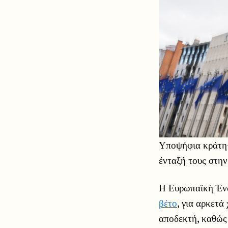
Υποψήφια κράτη
ένταξή τους στη
Η Ευρωπαϊκή Ένω
βέτο
, για αρκετά
αποδεκτή, καθώς