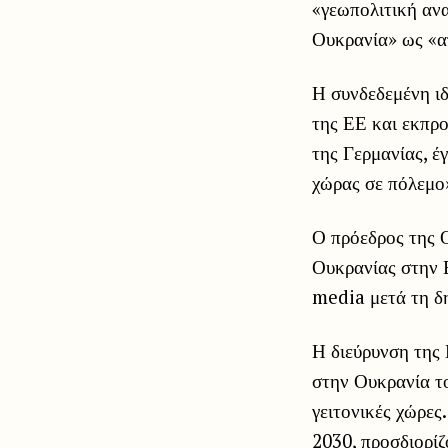
«γεωπολιτική ανα
Ουκρανία» ως «α
Η συνδεδεμένη ιδ
της ΕΕ και εκπρ
της Γερμανίας, έ
χώρας σε πόλεμο» 
Ο πρόεδρος της 
Ουκρανίας στην Ε
media μετά τη δ
Η διεύρυνση της 
στην Ουκρανία το
γειτονικές χώρες
2030, προσδιορί