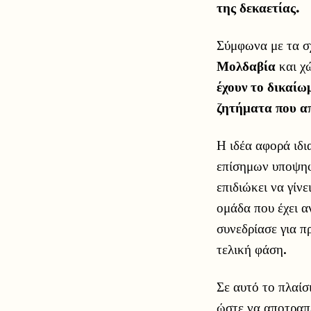
της δεκαετίας.
Σύμφωνα με τα σ
Μολδαβία
και χ
έχουν το δικαίω
ζητήματα που α
Η ιδέα αφορά ιδι
επίσημων υποψηφ
επιδιώκει να γίνε
ομάδα που έχει 
συνεδρίασε για π
τελική φάση.
Σε αυτό το πλαίσ
ώστε να αποτραπ