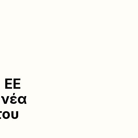
 ΕΕ
 νέα
του