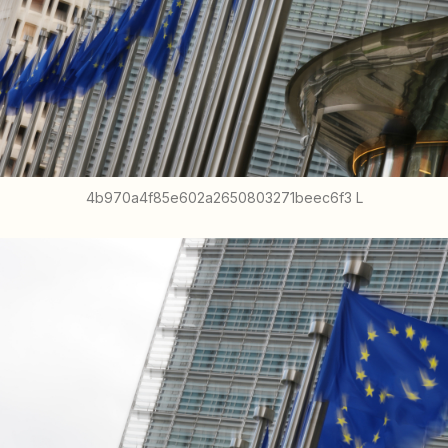
4b970a4f85e602a2650803271beec6f3 L