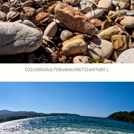
032c59643cb70fbe8de368722a0f7d90 L