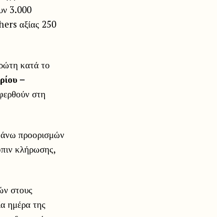
υν 3.000
hers αξίας 250
πρώτη κατά το
ρίου –
αφερθούν στη
ς άνω προορισμών
όπιν κλήρωσης,
ών στους
ία ημέρα της