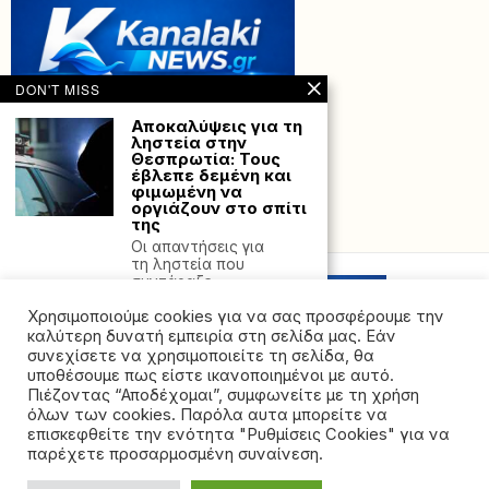
DON'T MISS
Αποκαλύψεις για τη
ληστεία στην
Θεσπρωτία: Τους
έβλεπε δεμένη και
φιμωμένη να
οργιάζουν στο σπίτι
της
Powered with
by Hostville”)
Οι απαντήσεις για
τη ληστεία που
συντάραξε
τη Θεσπρωτία, ήρθαν
Χρησιμοποιούμε cookies για να σας προσφέρουμε την
ένα χρόνο μετά
καλύτερη δυνατή εμπειρία στη σελίδα μας. Εάν
Καιρός: Στους 27
συνεχίσετε να χρησιμοποιείτε τη σελίδα, θα
βαθμούς η
υποθέσουμε πως είστε ικανοποιημένοι με αυτό.
θερμοκρασία
Πιέζοντας “Αποδέχομαι”, συμφωνείτε με τη χρήση
σήμερα – Πού
όλων των cookies. Παρόλα αυτα μπορείτε να
αναμένονται βροχές
©2026 - All rights reserved. Απαγορεύεται ρητά η
και καταιγίδες
επισκεφθείτε την ενότητα "Ρυθμίσεις Cookies" για να
αναδημοσίευση χωρίς προηγούμενη έγγραφη άδεια
παρέχετε προσαρμοσμένη συναίνεση.
Σταδιακή αλλαγή θα
της ιδιοκτήτριας εταιρείας
παρουσιάσει ο καιρός