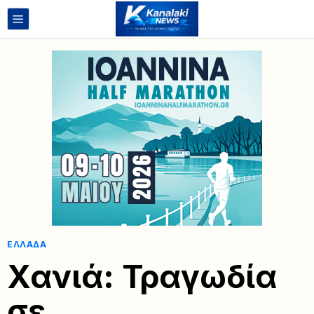
ΕΛΛΆΔΑ
Χανιά: Τραγωδία
σε