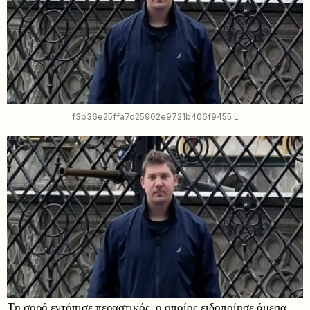
f3b36e25ffa7d25902e9721b406f9455 L
Tη σορό εντόπισε περαστικός, ο οποίος ειδοποίησε άμεσα