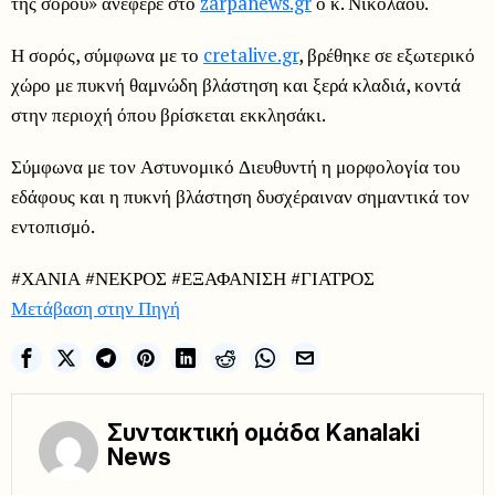
της σορού» ανέφερε στο
zarpanews.gr
ο κ. Νικολάου.
Η σορός, σύμφωνα με το
cretalive.gr
, βρέθηκε σε εξωτερικό
χώρο με πυκνή θαμνώδη βλάστηση και ξερά κλαδιά, κοντά
στην περιοχή όπου βρίσκεται εκκλησάκι.
Σύμφωνα με τον Αστυνομικό Διευθυντή η μορφολογία του
εδάφους και η πυκνή βλάστηση δυσχέραιναν σημαντικά τον
εντοπισμό.
#ΧΑΝΙΑ #ΝΕΚΡΟΣ #ΕΞΑΦΑΝΙΣΗ #ΓΙΑΤΡΟΣ
Μετάβαση στην Πηγή
Συντακτική ομάδα Kanalaki
News