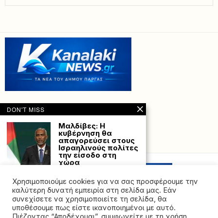
DON'T MISS
Μαλδίβες: Η
κυβέρνηση θα
απαγορεύσει στους
Powered with
by Hostville”)
Ισραηλινούς πολίτες
την είσοδο στη
χώρα
Η κυβέρνηση των
Μαλδίβων θα
Χρησιμοποιούμε cookies για να σας προσφέρουμε την
απαγορεύσει στους
καλύτερη δυνατή εμπειρία στη σελίδα μας. Εάν
Ισραηλινούς να
συνεχίσετε να χρησιμοποιείτε τη σελίδα, θα
εισέλθουν
υποθέσουμε πως είστε ικανοποιημένοι με αυτό.
Πιέζοντας “Αποδέχομαι”, συμφωνείτε με τη χρήση