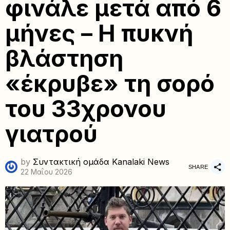
φινάλε μετά από 6
μήνες – Η πυκνή
βλάστηση
«έκρυβε» τη σορό
του 33χρονου
γιατρού
by
Συντακτική ομάδα Kanalaki News
SHARE
22 Μαΐου 2026