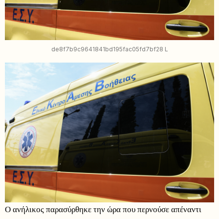
de8f7b9c9641841bd195fac05fd7bf28 L
Ο ανήλικος παρασύρθηκε την ώρα που περνούσε απέναντι