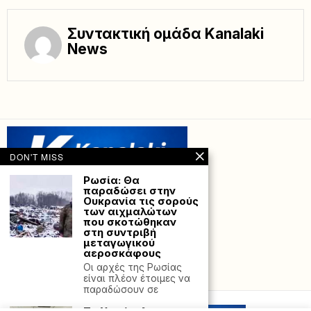
Συντακτική ομάδα Kanalaki
News
DON'T MISS
Ρωσία: Θα
παραδώσει στην
Ουκρανία τις σορούς
των αιχμαλώτων
που σκοτώθηκαν
στη συντριβή
μεταγωγικού
αεροσκάφους
Οι αρχές της Ρωσίας
Powered with
by Hostville”)
είναι πλέον έτοιμες να
παραδώσουν σε