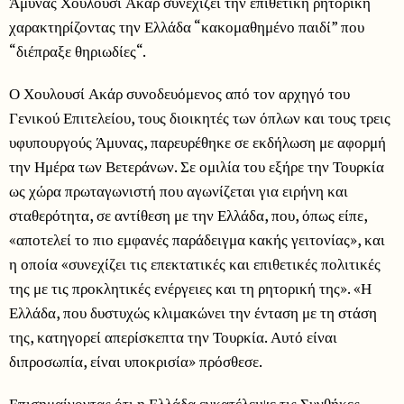
Άμυνας Χουλουσί Ακάρ συνεχίζει την επιθετική ρητορική
χαρακτηρίζοντας την Ελλάδα “κακομαθημένο παιδί” που
“διέπραξε θηριωδίες“.
Ο Χουλουσί Ακάρ συνοδευόμενος από τον αρχηγό του
Γενικού Επιτελείου, τους διοικητές των όπλων και τους τρεις
υφυπουργούς Άμυνας, παρευρέθηκε σε εκδήλωση με αφορμή
την Ημέρα των Βετεράνων. Σε ομιλία του εξήρε την Τουρκία
ως χώρα πρωταγωνιστή που αγωνίζεται για ειρήνη και
σταθερότητα, σε αντίθεση με την Ελλάδα, που, όπως είπε,
«αποτελεί το πιο εμφανές παράδειγμα κακής γειτονίας», και
η οποία «συνεχίζει τις επεκτατικές και επιθετικές πολιτικές
της με τις προκλητικές ενέργειες και τη ρητορική της». «Η
Ελλάδα, που δυστυχώς κλιμακώνει την ένταση με τη στάση
της, κατηγορεί απερίσκεπτα την Τουρκία. Αυτό είναι
διπροσωπία, είναι υποκρισία» πρόσθεσε.
Επισημαίνοντας ότι η Ελλάδα εγκατέλειψε τις Συνθήκες