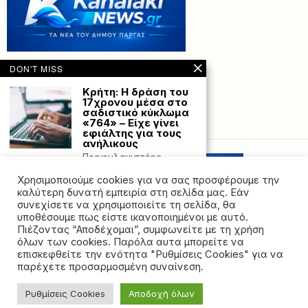
DON'T MISS
Κρήτη: Η δράση του
17χρονου μέσα στο
σαδιστικό κύκλωμα
«764» – Είχε γίνει
Powered with
by Hostville”)
εφιάλτης για τους
ανήλικους
Προφυλακιστέος
κρίθηκε ένας 17χρονος
Χρησιμοποιούμε cookies για να σας προσφέρουμε την
καθώς φέρεται να είχε
ενεργό ρόλο
καλύτερη δυνατή εμπειρία στη σελίδα μας. Εάν
συνεχίσετε να χρησιμοποιείτε τη σελίδα, θα
Θέσπιση κινήτρων
υποθέσουμε πως είστε ικανοποιημένοι με αυτό.
από την ΑΑΔΕ για
Πιέζοντας “Αποδέχομαι”, συμφωνείτε με τη χρήση
υπαγωγή σε ρύθμιση
όλων των cookies. Παρόλα αυτα μπορείτε να
οφειλών προς την
©2026 - All rights reserved. Απαγορεύεται ρητά η
Εφορία
επισκεφθείτε την ενότητα "Ρυθμίσεις Cookies" για να
αναδημοσίευση χωρίς προηγούμενη έγγραφη άδεια
παρέχετε προσαρμοσμένη συναίνεση.
Απόφαση με την οποία
της ιδιοκτήτριας εταιρείας
θεσπίζεται για πρώτη
φορά η υπαγωγή
Ρυθμίσεις Cookies
Αποδοχή όλων