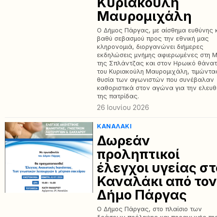
Κυριακούλη
Μαυρομιχάλη
Ο Δήμος Πάργας, με αίσθημα ευθύνης 
βαθύ σεβασμού προς την εθνική μας
κληρονομιά, διοργανώνει διήμερες
εκδηλώσεις μνήμης αφιερωμένες στη 
της Σπλάντζας και στον ​Ηρωικό θάνα
του Κυριακούλη Μαυρομιχάλη, τιμώντα
θυσία των αγωνιστών που συνέβαλαν
καθοριστικά στον αγώνα για την ελευθ
της πατρίδας.
26 Ιουνίου 2026
ΚΑΝΑΛΆΚΙ
Δωρεάν
προληπτικοί
έλεγχοι υγείας στ
Καναλάκι από το
Δήμο Πάργας
Ο Δήμος Πάργας, στο πλαίσιο των