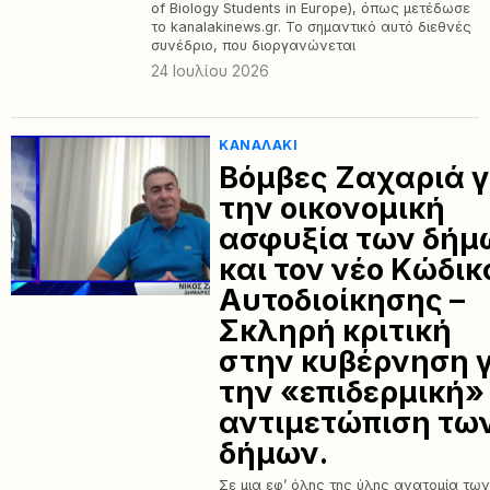
of Biology Students in Europe), όπως μετέδωσε
το kanalakinews.gr. Το σημαντικό αυτό διεθνές
συνέδριο, που διοργανώνεται
24 Ιουλίου 2026
ΚΑΝΑΛΆΚΙ
Βόμβες Ζαχαριά γ
την οικονομική
ασφυξία των δήμ
και τον νέο Κώδικ
Αυτοδιοίκησης –
Σκληρή κριτική
στην κυβέρνηση 
την «επιδερμική»
αντιμετώπιση τω
δήμων.
Σε μια εφ’ όλης της ύλης ανατομία τω