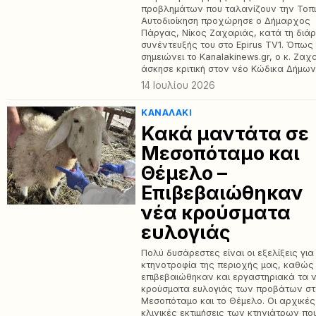
προβλημάτων που ταλανίζουν την Τοπ
Αυτοδιοίκηση προχώρησε ο Δήμαρχος
Πάργας, Νίκος Ζαχαριάς, κατά τη διάρ
συνέντευξής του στο Epirus TV1. Όπως
σημειώνει το Kanalakinews.gr, ο κ. Ζαχ
άσκησε κριτική στον νέο Κώδικα Δήμων
14 Ιουλίου 2026
ΚΑΝΑΛΆΚΙ
Κακά μαντάτα σε
Μεσοπόταμο και
Θέμελο –
Επιβεβαιώθηκαν
νέα κρούσματα
ευλογιάς
Πολύ δυσάρεστες είναι οι εξελίξεις για
κτηνοτροφία της περιοχής μας, καθώς
επιβεβαιώθηκαν και εργαστηριακά τα 
κρούσματα ευλογιάς των προβάτων σ
Μεσοπόταμο και το Θέμελο. Οι αρχικές
κλινικές εκτιμήσεις των κτηνιάτρων πο