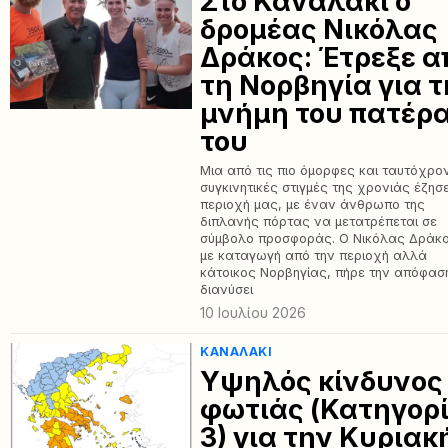
Στο Καναλάκι ο
δρομέας Νικόλας
Δράκος: Έτρεξε α
τη Νορβηγία για τ
μνήμη του πατέρ
του
Μια από τις πιο όμορφες και ταυτόχρο
συγκινητικές στιγμές της χρονιάς έζησ
περιοχή μας, με έναν άνθρωπο της
διπλανής πόρτας να μετατρέπεται σε
σύμβολο προσφοράς. Ο Νικόλας Δράκο
με καταγωγή από την περιοχή αλλά
κάτοικος Νορβηγίας, πήρε την απόφασ
διανύσει
10 Ιουλίου 2026
ΚΑΝΑΛΆΚΙ
Υψηλός κίνδυνος
φωτιάς (Κατηγορ
3) για την Κυριακ