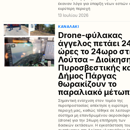
έκαναν λόγο για ύπαρξη νέων εστιών 
ευρύτερη περιοχή
13 Ιουλίου 2026
ΚΑΝΑΛΆΚΙ
Drone-φύλακας
άγγελος πετάει 2
ώρες το 24ωρο στ
Λούτσα – Διοίκησ
Πυροσβεστικής κ
Δήμος Πάργας
θωρακίζουν το
παραλιακό μέτωπ
Σημαντική ενίσχυση στον τομέα της
πυροπροστασίας απέκτησε η ευρύτερη
περιοχή μας, καθώς τέθηκε σε λειτουρ
σύστημα μη επανδρωμένου αεροσκάφο
(drone) για την 24ωρη επιτήρηση των
δασικών εκτάσεων. Η εγκατάσταση το