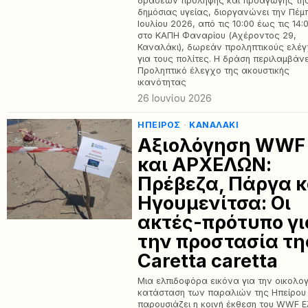
δράσεων πρόληψης και προαγωγής τη
δημόσιας υγείας, διοργανώνει την Πέμ
Ιουλίου 2026, από τις 10:00 έως τις 14:
στο ΚΑΠΗ Φαναρίου (Αχέροντος 29,
Καναλάκι), δωρεάν προληπτικούς ελέ
για τους πολίτες. Η δράση περιλαμβάνε
Προληπτικό έλεγχο της ακουστικής
ικανότητας
26 Ιουνίου 2026
ΉΠΕΙΡΟΣ
·
ΚΑΝΑΛΆΚΙ
Αξιολόγηση WWF
και ΑΡΧΕΛΩΝ:
Πρέβεζα, Πάργα κ
Ηγουμενίτσα: Οι
ακτές-πρότυπο γι
την προστασία τη
Caretta caretta
Μια ελπιδοφόρα εικόνα για την οικολογ
κατάσταση των παραλιών της Ηπείρου
παρουσιάζει η κοινή έκθεση του WWF 