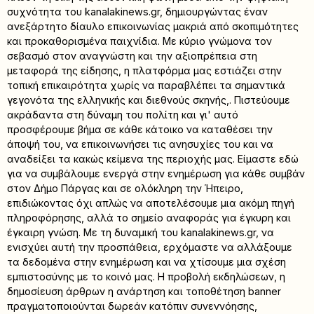
συχνότητα του kanalakinews.gr, δημιουργώντας έναν
ανεξάρτητο δίαυλο επικοινωνίας μακριά από σκοπιμότητες
και προκαθορισμένα παιχνίδια. Με κύριο γνώμονα τον
σεβασμό στον αναγνώστη και την αξιοπρέπεια στη
μεταφορά της είδησης, η πλατφόρμα μας εστιάζει στην
τοπική επικαιρότητα χωρίς να παραβλέπει τα σημαντικά
γεγονότα της ελληνικής και διεθνούς σκηνής,. Πιστεύουμε
ακράδαντα στη δύναμη του πολίτη και γι' αυτό
προσφέρουμε βήμα σε κάθε κάτοικο να καταθέσει την
άποψή του, να επικοινωνήσει τις ανησυχίες του και να
αναδείξει τα κακώς κείμενα της περιοχής μας. Είμαστε εδώ
για να συμβάλουμε ενεργά στην ενημέρωση για κάθε συμβάν
στον Δήμο Πάργας και σε ολόκληρη την Ήπειρο,
επιδιώκοντας όχι απλώς να αποτελέσουμε μια ακόμη πηγή
πληροφόρησης, αλλά το σημείο αναφοράς για έγκυρη και
έγκαιρη γνώση. Με τη δυναμική του kanalakinews.gr, να
ενισχύει αυτή την προσπάθεια, ερχόμαστε να αλλάξουμε
τα δεδομένα στην ενημέρωση και να χτίσουμε μια σχέση
εμπιστοσύνης με το κοινό μας. Η προβολή εκδηλώσεων, η
δημοσίευση άρθρων η ανάρτηση και τοποθέτηση banner
πραγματοποιούνται δωρεάν κατόπιν συνεννόησης,