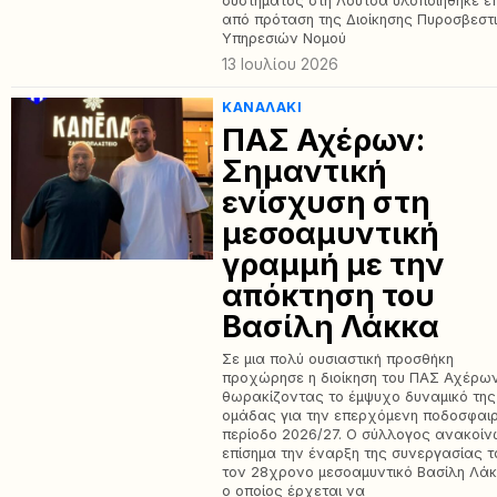
συστήματος στη Λούτσα υλοποιήθηκε έ
από πρόταση της Διοίκησης Πυροσβεστ
Υπηρεσιών Νομού
13 Ιουλίου 2026
ΚΑΝΑΛΆΚΙ
ΠΑΣ Αχέρων:
Σημαντική
ενίσχυση στη
μεσοαμυντική
γραμμή με την
απόκτηση του
Βασίλη Λάκκα
Σε μια πολύ ουσιαστική προσθήκη
προχώρησε η διοίκηση του ΠΑΣ Αχέρω
θωρακίζοντας το έμψυχο δυναμικό της
ομάδας για την επερχόμενη ποδοσφαιρ
περίοδο 2026/27. Ο σύλλογος ανακοί
επίσημα την έναρξη της συνεργασίας τ
τον 28χρονο μεσοαμυντικό Βασίλη Λάκ
ο οποίος έρχεται να