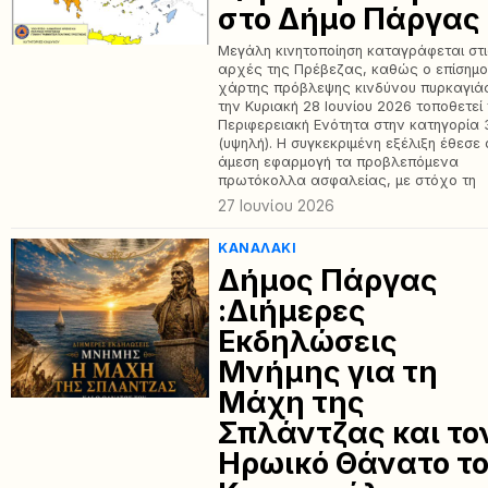
στο Δήμο Πάργας
Μεγάλη κινητοποίηση καταγράφεται στ
αρχές της Πρέβεζας, καθώς ο επίσημ
χάρτης πρόβλεψης κινδύνου πυρκαγιάς
την Κυριακή 28 Ιουνίου 2026 τοποθετεί
Περιφερειακή Ενότητα στην κατηγορία 
(υψηλή). Η συγκεκριμένη εξέλιξη έθεσε 
άμεση εφαρμογή τα προβλεπόμενα
πρωτόκολλα ασφαλείας, με στόχο τη
27 Ιουνίου 2026
ΚΑΝΑΛΆΚΙ
Δήμος Πάργας
:Διήμερες
Εκδηλώσεις
Μνήμης για τη
Μάχη της
Σπλάντζας και το
Ηρωικό Θάνατο τ