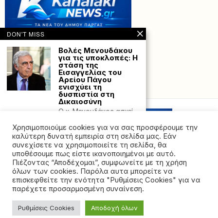
DON'T MISS
Βολές Μενουδάκου
για τις υποκλοπές: Η
στάση της
Εισαγγελίας του
Αρείου Πάγου
ενισχύει τη
Powered with
by Hostville”)
δυσπιστία στη
Δικαιοσύνη
Ο κ. Μενουδάκος ασκεί
κριτική στους
Χρησιμοποιούμε cookies για να σας προσφέρουμε την
χειρισμούς της
Εισαγγελίας του
καλύτερη δυνατή εμπειρία στη σελίδα μας. Εάν
συνεχίσετε να χρησιμοποιείτε τη σελίδα, θα
Τι λέει ο πατέρας
υποθέσουμε πως είστε ικανοποιημένοι με αυτό.
έστησε «παγίδα» σε
Πιέζοντας “Αποδέχομαι”, συμφωνείτε με τη χρήση
παιδόφιλο – «Τον
όλων των cookies. Παρόλα αυτα μπορείτε να
ήξερα, έμενε 400
©2026 - All rights reserved. Απαγορεύεται ρητά η
μέτρα μακριά μας»
επισκεφθείτε την ενότητα "Ρυθμίσεις Cookies" για να
αναδημοσίευση χωρίς προηγούμενη έγγραφη άδεια
παρέχετε προσαρμοσμένη συναίνεση.
Τα λόγια του πατέρα
της ιδιοκτήτριας εταιρείας
του 12χρονου κοριτσιού
καθηλώνουν. Ο
Ρυθμίσεις Cookies
Αποδοχή όλων