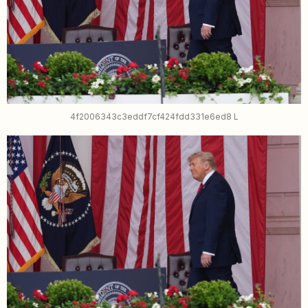
4f2006343c3eddf7cf424fdd331e6ed8 L