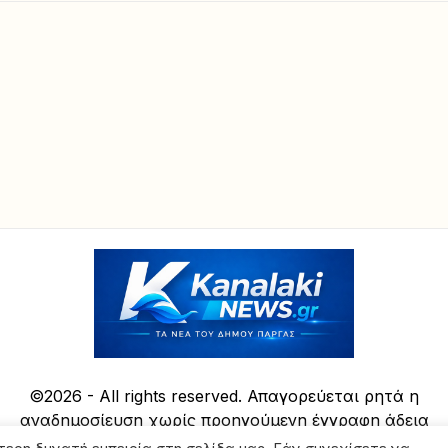
©2026 - All rights reserved. Απαγορεύεται ρητά η
αναδημοσίευση χωρίς προηγούμενη έγγραφη άδεια
της ιδιοκτήτριας εταιρείας