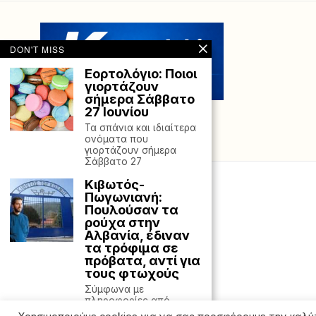
DON'T MISS
Εορτολόγιο: Ποιοι
γιορτάζουν
σήμερα Σάββατο
27 Ιουνίου
Τα σπάνια και ιδιαίτερα
ονόματα που
γιορτάζουν σήμερα
Σάββατο 27
Κιβωτός-
Πωγωνιανή:
Πουλούσαν τα
ρούχα στην
Αλβανία, έδιναν
τα τρόφιμα σε
πρόβατα, αντί για
τους φτωχούς
Σύμφωνα με
πληροφορίες από
τοπικούς παράγοντες,