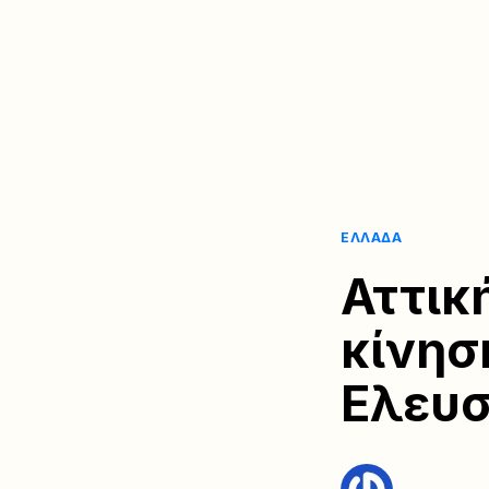
ΕΛΛΆΔΑ
Αττικ
κίνησ
Ελευσ