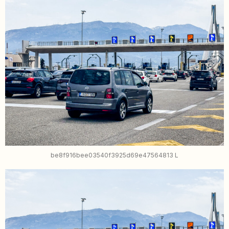
be8f916bee03540f3925d69e47564813 L