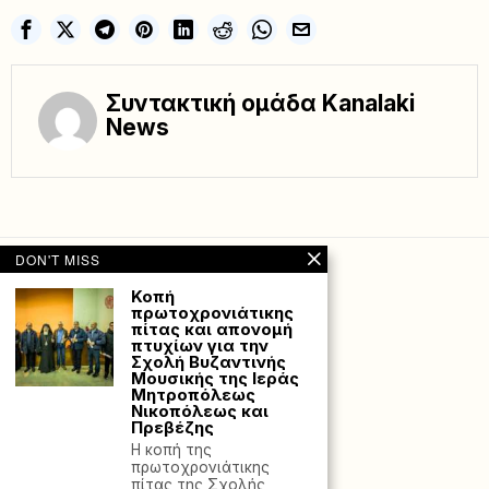
Συντακτική ομάδα Kanalaki
News
DON'T MISS
Κοπή
πρωτοχρονιάτικης
πίτας και απονομή
πτυχίων για την
Σχολή Βυζαντινής
Μουσικής της Ιεράς
Μητροπόλεως
Νικοπόλεως και
Πρεβέζης
H κοπή της
πρωτοχρονιάτικης
Powered with
by Hostville”)
πίτας της Σχολής