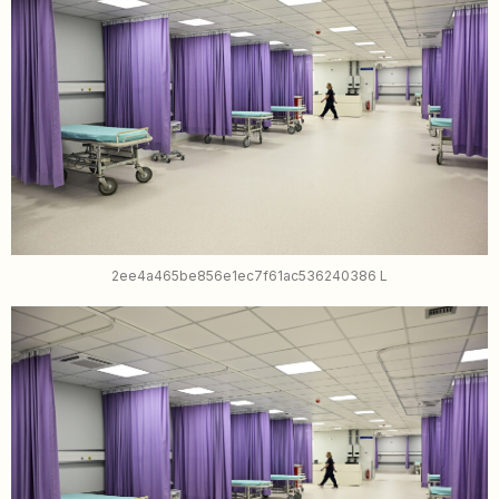
2ee4a465be856e1ec7f61ac536240386 L