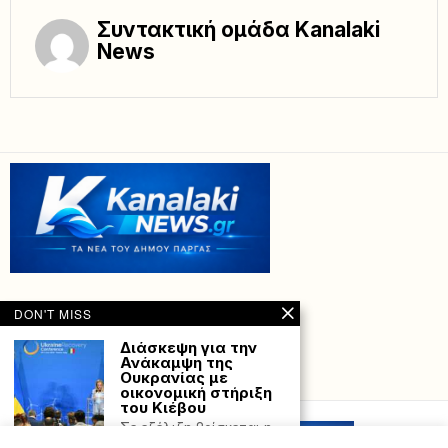
Συντακτική ομάδα Kanalaki
News
DON'T MISS
Διάσκεψη για την
Ανάκαμψη της
Ουκρανίας με
Powered with
by Hostville”)
οικονομική στήριξη
του Κιέβου
Σε εξέλιξη βρίσκεται η
Διάσκεψη της Ρώμης για