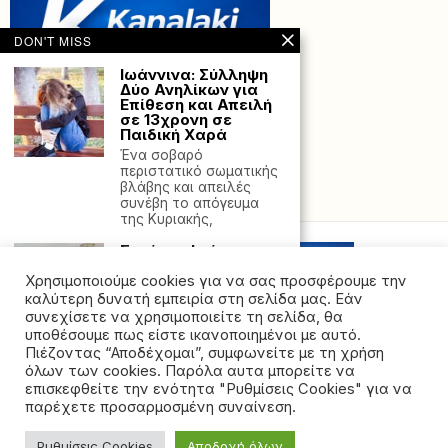
DON'T MISS
Ιωάννινα: Σύλληψη
Δύο Ανηλίκων για
Επίθεση και Απειλή
σε 13χρονη σε
Παιδική Χαρά
Ένα σοβαρό
περιστατικό σωματικής
βλάβης και απειλές
Powered with
by Hostville”)
συνέβη το απόγευμα
της Κυριακής,
Στράτος Ιωάννου:
«Μακροχρόνια
προβλήματα της
Χρησιμοποιούμε cookies για να σας προσφέρουμε την
Βιομηχανικής Ζώνης
καλύτερη δυνατή εμπειρία στη σελίδα μας. Εάν
Πρέβεζας
συνεχίσετε να χρησιμοποιείτε τη σελίδα, θα
δρομολογήθηκαν και
υποθέσουμε πως είστε ικανοποιημένοι με αυτό.
οδεύουν προς τη
Πιέζοντας “Αποδέχομαι”, συμφωνείτε με τη χρήση
λύση τους»
όλων των cookies. Παρόλα αυτα μπορείτε να
©2026 - All rights reserved. Απαγορεύεται ρητά η
Σε εξαίρετο κλίμα,
επισκεφθείτε την ενότητα "Ρυθμίσεις Cookies" για να
πραγματοποιήθηκε
αναδημοσίευση χωρίς προηγούμενη έγγραφη άδεια
παρέχετε προσαρμοσμένη συναίνεση.
σύσκεψη στο Γραφείο
της ιδιοκτήτριας εταιρείας
του Αντιπεριφερειάρχη
Πρέβεζας,
Ρυθμίσεις Cookies
Αποδοχή όλων