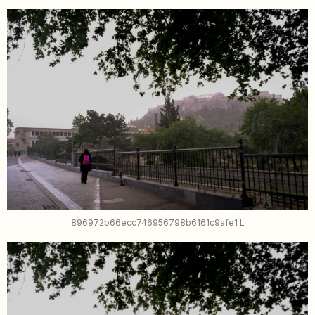
896972b66ecc746956798b6161c9afe1 L