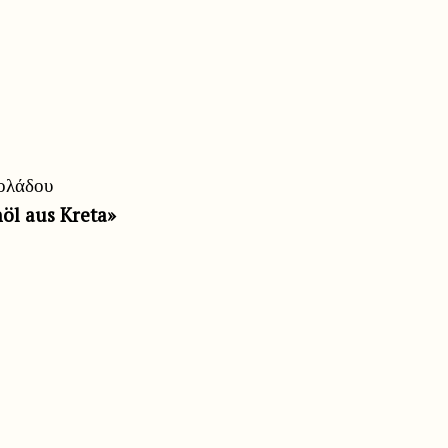
ιολάδου
öl aus Kreta»