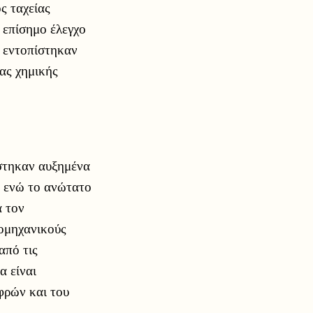
ς ταχείας
 επίσημο έλεγχο
ν εντοπίστηκαν
ας χημικής
στηκαν αυξημένα
, ενώ το ανώτατο
α τον
ομηχανικούς
από τις
α είναι
φρών και του