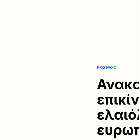
ΚΌΣΜΟΣ
Ανακα
επικί
ελαιό
ευρωπ