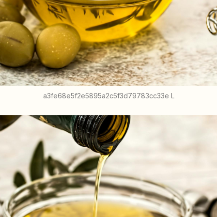
a3fe68e5f2e5895a2c5f3d79783cc33e L