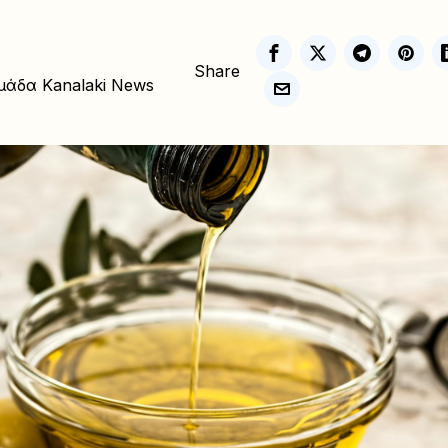
Share
μάδα Kanalaki News