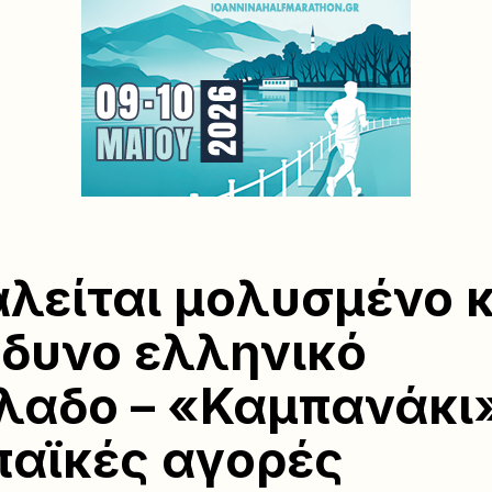
λείται μολυσμένο κ
νδυνο ελληνικό
λαδο – «Καμπανάκι»
αϊκές αγορές