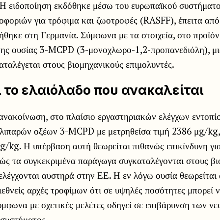
 Η ειδοποίηση εκδόθηκε μέσω του ευρωπαϊκού συστήματο
οφοριών για τρόφιμα και ζωοτροφές (RASFF), έπειτα από
θηκε στη Γερμανία. Σύμφωνα με τα στοιχεία, στο προϊό
 της ουσίας 3-MCPD (3-μονοχλωρο-1,2-προπανεδιόλη), μι
ταλέγεται στους βιομηχανικούς επιμολυντές.
ι το ελαιόλαδο που ανακαλείται
ανακοίνωση, στο πλαίσιο εργαστηριακών ελέγχων εντοπί
 λιπαρών οξέων 3-MCPD με μετρηθείσα τιμή 2386 μg/kg
μg/kg. Η υπέρβαση αυτή θεωρείται πιθανώς επικίνδυνη γι
ώς τα συγκεκριμένα παράγωγα συγκαταλέγονται στους βι
ελέγχονται αυστηρά στην ΕΕ. Η εν λόγω ουσία θεωρείται 
ιεθνείς αρχές τροφίμων ότι σε υψηλές ποσότητες μπορεί ν
μφωνα με σχετικές μελέτες οδηγεί σε επιβάρυνση των νε
 συστήματος