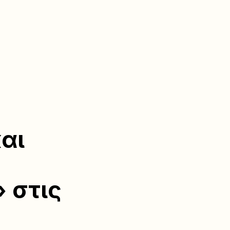
αι
 στις