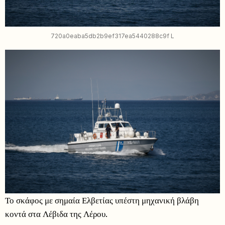
720a0eaba5db2b9ef317ea5440288c9f L
Το σκάφος με σημαία Ελβετίας υπέστη μηχανική βλάβη
κοντά στα Λέβιδα της Λέρου.