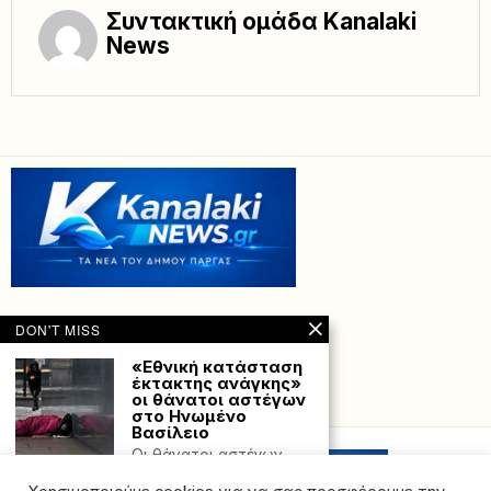
Συντακτική ομάδα Kanalaki
News
DON'T MISS
«Εθνική κατάσταση
έκτακτης ανάγκης»
οι θάνατοι αστέγων
Powered with
by Hostville”)
στο Ηνωμένο
Βασίλειο
Οι θάνατοι αστέγων
στο Ηνωμένο Βασίλειο
αυξήθηκαν κατά 12%