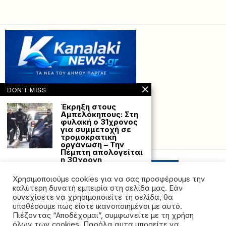
DON'T MISS
Έκρηξη στους
Αμπελόκηπους: Στη
φυλακή ο 31χρονος
για συμμετοχή σε
τρομοκρατική
Powered with
by Hostville”)
οργάνωση – Την
Πέμπτη απολογείται
η 30χρονη
Στη φυλακή οδηγείται ο
31χρονος εμπλεκόμενος
Χρησιμοποιούμε cookies για να σας προσφέρουμε την
στην υπόθεση της
καλύτερη δυνατή εμπειρία στη σελίδα μας. Εάν
έκρηξης
συνεχίσετε να χρησιμοποιείτε τη σελίδα, θα
υποθέσουμε πως είστε ικανοποιημένοι με αυτό.
Ευχές του Δημάρχου
Πιέζοντας “Αποδέχομαι”, συμφωνείτε με τη χρήση
Πάργας Νίκου
όλων των cookies. Παρόλα αυτα μπορείτε να
Ζαχαριά για την νέα