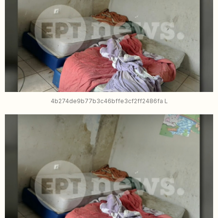
4b274de9b77b3c46bffe3cf2ff2486fa L