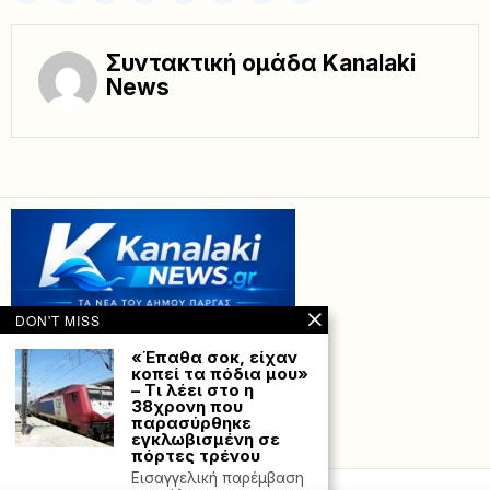
Συντακτική ομάδα Kanalaki
News
DON'T MISS
«Έπαθα σοκ, είχαν
κοπεί τα πόδια μου»
– Τι λέει στο η
38χρονη που
παρασύρθηκε
εγκλωβισμένη σε
Powered with
by Hostville”)
πόρτες τρένου
Eισαγγελική παρέμβαση