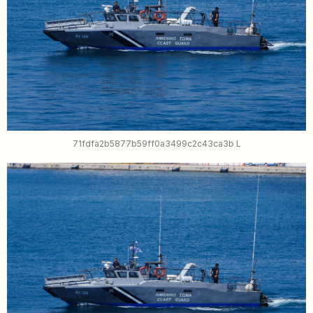
71fdfa2b5877b59ff0a3499c2c43ca3b L