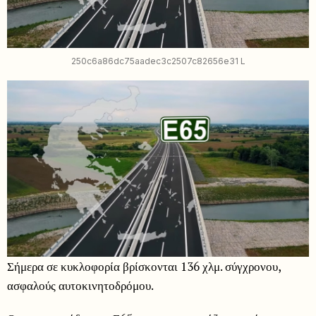
250c6a86dc75aadec3c2507c82656e31 L
Σήμερα σε κυκλοφορία βρίσκονται 136 χλμ. σύγχρονου,
ασφαλούς αυτοκινητοδρόμου.