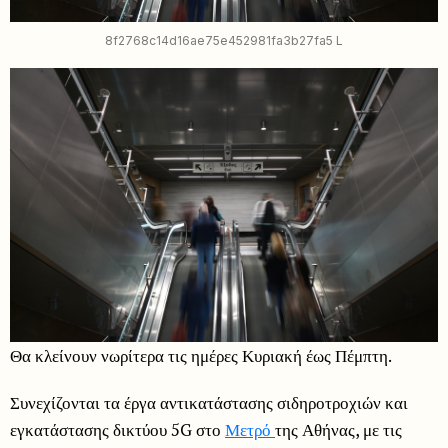
8f2768c14d16ae75e452981fa3b27fa5 L
Θα κλείνουν νωρίτερα τις ημέρες Κυριακή έως Πέμπτη.
Συνεχίζονται τα έργα αντικατάστασης σιδηροτροχιών και
εγκατάστασης δικτύου 5G στο
Μετρό
της Αθήνας, με τις