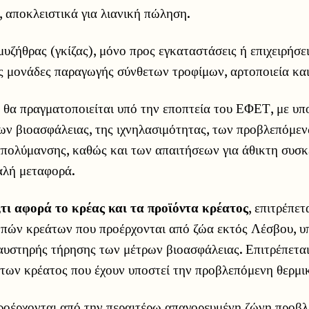
 αποκλειστικά για λιανική πώληση.
μυζήθρας (γκίζας), μόνο προς εγκαταστάσεις ή επιχειρήσε
ς μονάδες παραγωγής σύνθετων τροφίμων, αρτοποιεία και
 θα πραγματοποιείται υπό την εποπτεία του ΕΦΕΤ, με υπ
ων βιοασφάλειας, της ιχνηλασιμότητας, των προβλεπόμεν
απολύμανσης, καθώς και των απαιτήσεων για άθικτη συσκ
αλή μεταφορά.
,τι αφορά το κρέας και τα προϊόντα κρέατος
, επιτρέπε
πών κρεάτων που προέρχονται από ζώα εκτός Λέσβου, υ
αυστηρής τήρησης των μέτρων βιοασφάλειας. Επιτρέπεται
των κρέατος που έχουν υποστεί την προβλεπόμενη θερμικ
προέρχονται από την περαιτέρω απαγορευμένη ζώνη προβλ