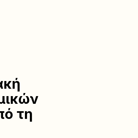
ακή
μικών
πό τη