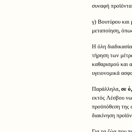
συναφή προϊόντα,
γ) Βουτύρου και 
μεταποίηση, όπω
Η όλη διαδικασία
τήρηση των μέτρ
καθαρισμού και 
υγειονομικά ασφ
Παράλληλα,
σε ό
εκτός Λέσβου νω
προϋπόθεση της 
διακίνηση προϊόν
Για τα ζώα που 