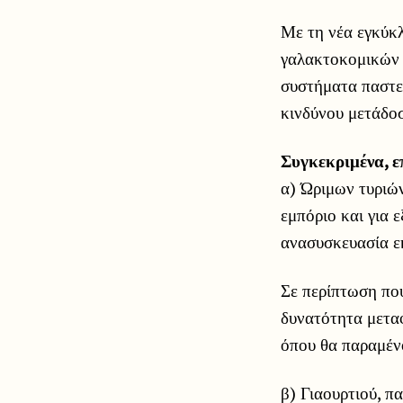
Με τη νέα εγκύκλ
γαλακτοκομικών 
συστήματα παστε
κινδύνου μετάδοσ
Συγκεκριμένα, ε
α) Ώριμων τυριών
εμπόριο και για ε
ανασυσκευασία ε
Σε περίπτωση που
δυνατότητα μετα
όπου θα παραμέν
β) Γιαουρτιού, π