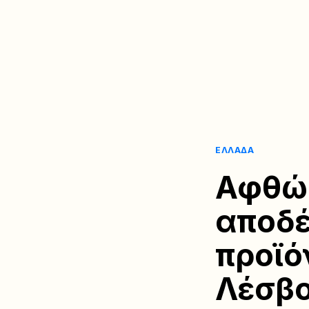
ΕΛΛΆΔΑ
Αφθώδ
αποδ
προϊό
Λέσβ