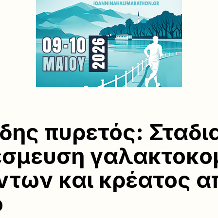
ης πυρετός: Σταδι
έσμευση γαλακτοκο
ντων και κρέατος α
ο