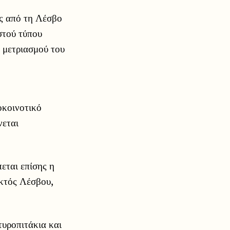
ος από τη Λέσβο
στού τύπου
 μετριασμού του
οκοινοτικό
νεται
εται επίσης η
κτός Λέσβου,
τυροπιτάκια και