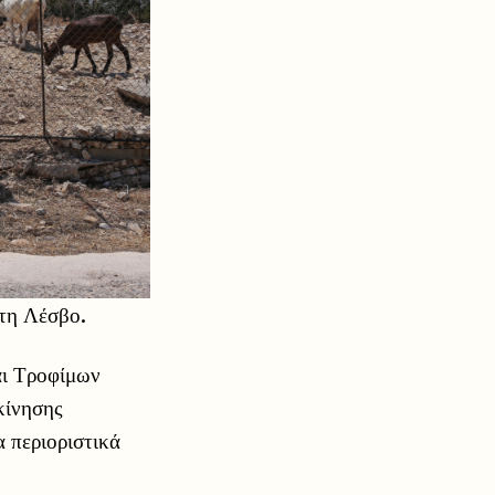
 τη Λέσβο.
αι Τροφίμων
κίνησης
α περιοριστικά