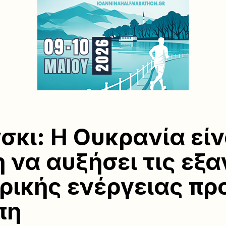
σκι: Η Ουκρανία είν
η να αυξήσει τις εξ
ρικής ενέργειας πρ
πη