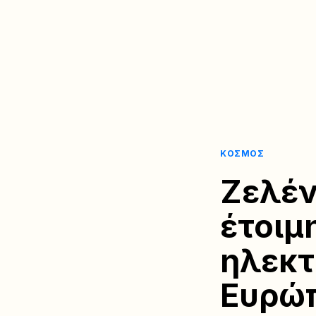
ΚΌΣΜΟΣ
Ζελέν
έτοιμ
ηλεκτ
Ευρώ