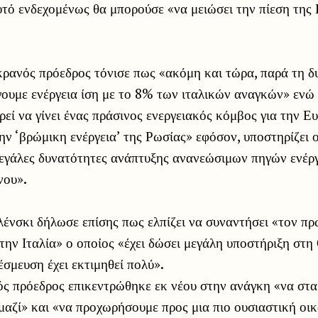
τό ενδεχομένως θα μπορούσε «να μειώσει την πίεση της
ρανός πρόεδρος τόνισε πως «ακόμη και τώρα, παρά τη δ
ουμε ενέργεια ίση με το 8% των ιταλικών αναγκών» ενώ 
εί να γίνει ένας πράσινος ενεργειακός κόμβος για την Ε
ην ‘βρώμικη ενέργεια’ της Ρωσίας» εφόσον, υποστηρίζει ο
μεγάλες δυνατότητες ανάπτυξης ανανεώσιμων πηγών ενέργ
νου».
λένσκι δήλωσε επίσης πως ελπίζει να συναντήσει «τον π
ην Ιταλία» ο οποίος «έχει δώσει μεγάλη υποστήριξη στη
σμευση έχει εκτιμηθεί πολύ».
ός πρόεδρος επικεντρώθηκε εκ νέου στην ανάγκη «να στ
μαζί» και «να προχωρήσουμε προς μια πιο ουσιαστική οι