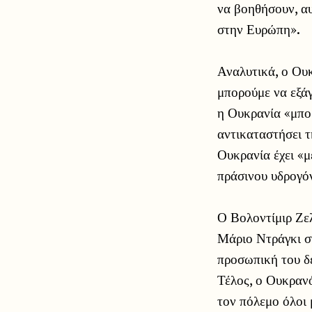
να βοηθήσουν, αυ
στην Ευρώπη».
Αναλυτικά, ο Ουκ
μπορούμε να εξάγ
η Ουκρανία «μπορ
αντικαταστήσει τ
Ουκρανία έχει «
πράσινου υδρογό
Ο Βολοντίμιρ Ζε
Μάριο Ντράγκι στ
προσωπική του δέ
Τέλος, ο Ουκραν
τον πόλεμο όλοι 