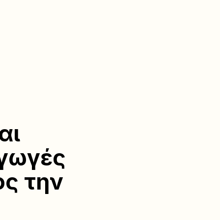
αι
αγωγές
ος την