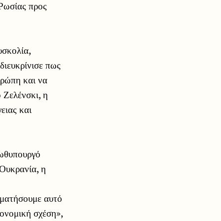
 Ρωσίας προς
υσκολία,
διευκρίνισε πως
υρώπη και να
 Ζελένσκι, η
ειας και
ρωθυπουργό
 Ουκρανία, η
αματήσουμε αυτό
κονομική σχέση»,