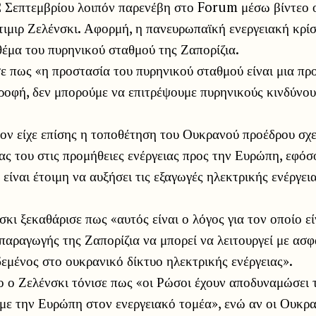
2 Σεπτεμβρίου λοιπόν παρενέβη στο Forum μέσω βίντεο
μιρ Ζελένσκι. Αφορμή, η πανευρωπαϊκή ενεργειακή κρίσ
 θέμα του πυρηνικού σταθμού της Ζαπορίζια.
ε πως «η προστασία του πυρηνικού σταθμού είναι μια πρ
ροφή, δεν μπορούμε να επιτρέψουμε πυρηνικούς κινδύνου
ον είχε επίσης η τοποθέτηση του Ουκρανού προέδρου σχε
ς του στις προμήθειες ενέργειας προς την Ευρώπη, εφόσο
είναι έτοιμη να αυξήσει τις εξαγωγές ηλεκτρικής ενέργεια
κι ξεκαθάρισε πως «αυτός είναι ο λόγος για τον οποίο ε
αραγωγής της Ζαπορίζια να μπορεί να λειτουργεί με ασφ
εμένος στο ουκρανικό δίκτυο ηλεκτρικής ενέργειας».
ο ο Ζελένσκι τόνισε πως «οι Ρώσοι έχουν αποδυναμώσει 
με την Ευρώπη στον ενεργειακό τομέα», ενώ αν οι Ουκρ