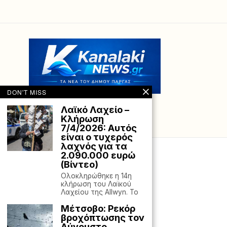
DON'T MISS
Λαϊκό Λαχείο –
Κλήρωση
7/4/2026: Αυτός
είναι ο τυχερός
λαχνός για τα
2.090.000 ευρώ
(Βίντεο)
Oλοκληρώθηκε η 14η
κλήρωση του Λαϊκού
Λαχείου της Allwyn. Το
Μέτσοβο: Ρεκόρ
βροχόπτωσης τον
Αύγουστο